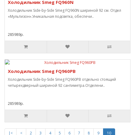
Холодильник Smeg FQ960N
Холодильник Side-by-Side Smeg FQ960N шириной 92 см. Отдел
«Мультизон».Уникальная подсветка, обеспечи..
285989р.
Холодильник Smeg FQ960PB
Холодильник Side-by-Side Smeg FQ960PB отдельно стоящий
четырехдверный шириной 92 сантиметра.Отделени..
285989р.
|<
<
2
3
4
5
6
7
8
9
10