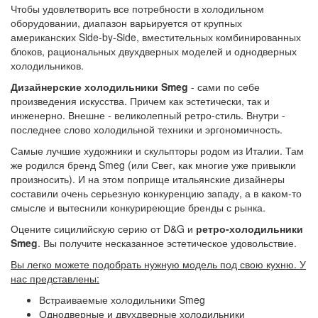
Чтобы удовлетворить все потребности в холодильном
оборудовании, диапазон варьируется от крупных
американских Side-by-Side, вместительных комбинированных
блоков, рациональных двухдверных моделей и однодверных
холодильников.
Дизайнерские холодильники Smeg
- сами по себе
произведения искусства. Причем как эстетически, так и
инженерно. Внешне - великолепный ретро-стиль. Внутри -
последнее слово холодильной техники и эргономичность.
Самые лучшие художники и скульпторы родом из Италии. Там
же родился бренд Smeg (или Свег, как многие уже привыкли
произносить). И на этом поприще итальянские дизайнеры
составили очень серьезную конкуренцию западу, а в каком-то
смысле и вытеснили конкуриреющие бренды с рынка.
Оцените сицилийскую серию от D&G и
ретро-холодильники
Smeg
. Вы получите несказанное эстетическое удовольствие.
Вы легко можете подобрать нужную модель под свою кухню. У
нас представлены:
Встраиваемые холодильники Smeg
Однодверные и двухдверные холодильники