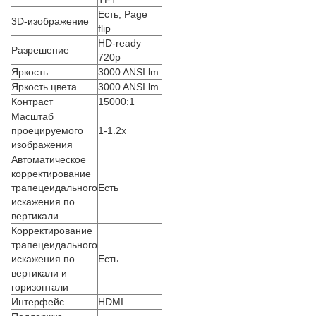
Есть, Page
3D-изображение
flip
HD-ready
Разрешение
720p
Яркость
3000 ANSI lm
Яркость цвета
3000 ANSI lm
Контраст
15000:1
Масштаб
проецируемого
1-1.2x
изображения
Автоматическое
корректирование
трапецеидального
Есть
искажения по
вертикали
Корректирование
трапецеидального
искажения по
Есть
вертикали и
горизонтали
Интерфейс
HDMI