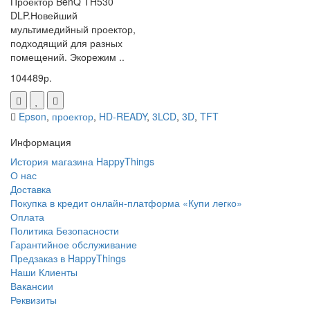
Проектор BenQ TH530
DLP.Новейший
мультимедийный проектор,
подходящий для разных
помещений. Экорежим ..
104489р.
Epson
,
проектор
,
HD-READY
,
3LCD
,
3D
,
TFT
Информация
История магазина HappyThings
О нас
Доставка
Покупка в кредит онлайн-платформа «Купи легко»
Оплата
Политика Безопасности
Гарантийное обслуживание
Предзаказ в HappyThings
Наши Клиенты
Вакансии
Реквизиты