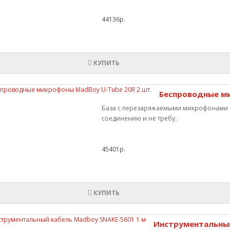
44136р.
КУПИТЬ
Беспроводные ми
База с перезаряжаемыми микрофонами M
соединению и не требу..
45401р.
КУПИТЬ
Инструментальный