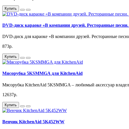
Купить
DVD-диск караоке «В компании друзей. Ресторанные песни.
DVD-диск для караоке «В компании друзей. Ресторанные песни. 
873р.
Купить
Мясорубка 5KSMMGA для KitchenAid
Мясорубка KitchenAid 5KSMMGA – любимый аксессуар владель
12637р.
Купить
Венчик KitchenAid 5K452WW