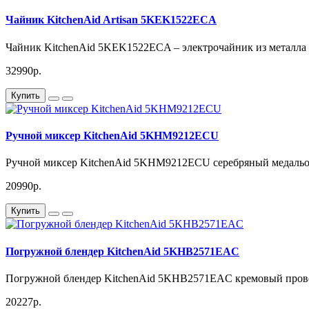
Чайник KitchenAid Artisan 5KEK1522ECA
Чайник KitchenAid 5KEK1522ECA – электрочайник из металла с
32990р.
Купить
Ручной миксер KitchenAid 5KHM9212ECU
Ручной миксер KitchenAid 5KHM9212ECU серебряный медальон
20990р.
Купить
Погружной блендер KitchenAid 5KHB2571EAC
Погружной блендер KitchenAid 5KHB2571EAC кремовый пров
20227р.