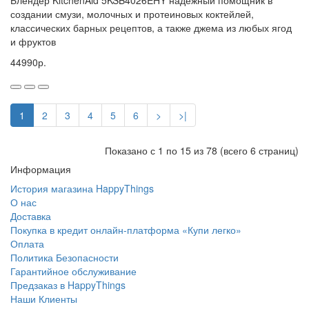
Блендер KitchenAid 5KSB4026EHY надежный помощник в
создании смузи, молочных и протеиновых коктейлей,
классических барных рецептов, а также джема из любых ягод
и фруктов
44990р.
1
2
3
4
5
6
>
>|
Показано с 1 по 15 из 78 (всего 6 страниц)
Информация
История магазина HappyThings
О нас
Доставка
Покупка в кредит онлайн-платформа «Купи легко»
Оплата
Политика Безопасности
Гарантийное обслуживание
Предзаказ в HappyThings
Наши Клиенты