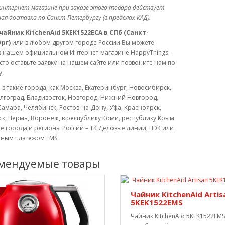
интернет-магазине при заказе этого товара действует
ая доставка по Санкт-Петербургу (в пределах КАД).
чайник KitchenAid 5KEK1522ECA в СПб (Санкт-
рг)
или в любом другом городе России Вы можете
в нашем официальном Интернет-магазине HappyThings-
сто оставьте заявку на нашем сайте или позвоните нам по
.
 в такие города, как Москва, Екатеринбург, Новосибирск,
лгоград, Владивосток, Новгород, Нижний Новгород,
Самара, Челябинск, Ростов-на-Дону, Уфа, Красноярск,
к, Пермь, Воронеж, в республику Коми, республику Крым
ие города и регионы России – ТК Деловые линии, ПЭК или
ным платежом EMS.
мендуемые товары
Чайник KitchenAid Artis
5KEK1522EMS
Чайник KitchenAid 5KEK1522EMS