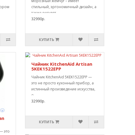
морозный жемчуг – имеет
тором
стильный, эргономичный дизайн, а
также регулят..
32990р.
КУПИТЬ
Чайник KitchenAid Artisan
5KEK1522EPP
Чайник KitchenAid 5KEK1522EPP —
это не просто кухонный прибор, а
истинный произведение искусства,
о..
32990р.
an
КУПИТЬ
 — это