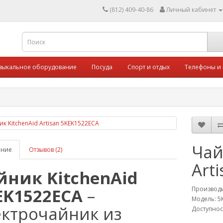
(812) 409-40-86
Личный кабинет
зыкальное оборудование
Посуда
Спорт и отдых
Телефоны и
Чай
ание
Отзывов (2)
Art
йник KitchenAid
EK1522ECA
–
Производ
Модель: 5
ектрочайник из
Доступнос