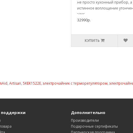
не просто кухонный прибор, а
истинное воплощение утонче
элег..
32990р.
КУПИТЬ
enAid
,
Artisan
,
5KEK1522E
,
электрочайник с терморегулятором
,
электрочайн
 поддержки
Дополнительно
ы
Производители
товара
Подарочные сертификаты
йта
Партнерская программа