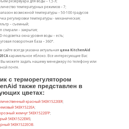
ъем резервуара для воды – 1,5 л;
личество температурных режимов – 7;
апазон возможной температуры – 50-100 градусов
чка регулировки температуры - механическая;
льтр – съемный;
п спирали – закрытая;
D-подсветка окна уровня воды – есть;
уговая поворотная база – 360°.
 сайте всегда указана актуальная
цена KitchenAid
2ECA
карамельное яблоко. Все интересующие Вас
 Вы можете задать нашему менеджеру по телефону или
ной почте.
ик с терморегулятором
henAid также представлен в
ующих цветах:
еличественный красный 5KEK1522EER
;
ремовый 5KEK1522EA
;
орозный жемчуг 5KEK1522EFP
;
ерый 5KEK1522EMS
;
ерный 5KEK1522EOB
.