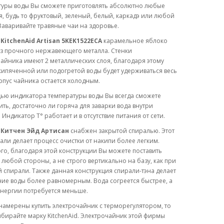
туры воды Вы сможете приготовлять абсолютно любые
я, будь то фруктовый, зеленый, белый, каркадэ или любой
Заваривайте травяные чаи на здоровье.
KitchenAid Artisan 5KEK1522ECA
карамельное яблоко
из прочного нержавеющего металла. Стенки
айника имеют 2 металлических слоя, благодаря этому
кипяченной или подогретой воды будет удерживаться весь
рпус чайника остается холодным.
ью индикатора температуры воды Вы всегда сможете
ть, достаточно ли горяча для заварки вода внутри
 Индикатор T° работает и в отсутствие питания от сети.
Китчен Эйд Артисан
снабжен закрытой спиралью. Этот
али делает процесс очистки от накипи более легким.
го, благодаря этой конструкции Вы можете поставить
 любой стороны, а не строго вертикально на базу, как при
 спирали. Также данная конструкция спирали-тэна делает
ие воды более равномерным. Вода согреется быстрее, а
энергии потребуется меньше.
намерены купить электрочайник с терморегулятором, то
бирайте марку KitchenAid. Электрочайник этой фирмы