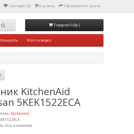
Закладки (0)
Корзина
Оформление заказа
Товаров 0 (0р.)
 планшеты
Фото и видео
ник KitchenAid
isan 5KEK1522ECA
итель:
KitchenAid
KEK1522ECA
ть: Есть в наличии