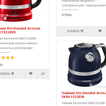
серебряный медальон –
электрический с терморегуля
и корпусом..
32990р.
ик KitchenAid Artisan
КУПИТЬ
K1522EER
к KitchenAid 5KEK1522EER –
ллический электрочайник с
ожностью регулировки
ратуры. ..
0р.
КУПИТЬ
Чайник KitchenAid Artis
5KEK1522EIB
Чайник KitchenAid 5KEK1522EIB