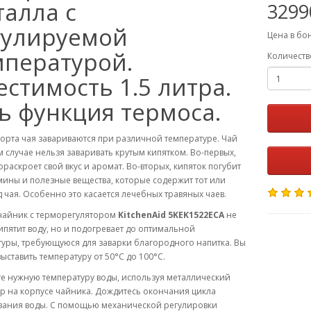
талла с
3299
гулируемой
Цена в бо
мпературой.
Количеств
стимость 1.5 литра.
ь функция термоса.
орта чая завариваются при различной температуре. Чай
м случае нельзя заваривать крутым кипятком. Во-первых,
ораскроет свой вкус и аромат. Во-вторых, кипяток погубит
мины и полезные вещества, которые содержит тот или
 чая. Особенно это касается лечебных травяных чаев.
чайник с терморегулятором
KitchenAid 5KEK1522ECA
не
ипятит воду, но и подогревает до оптимальной
уры, требующуюся для заварки благородного напитка. Вы
ыставить температуру от 50°C до 100°C.
е нужную температуру воды, используя металлический
р на корпусе чайника. Дождитесь окончания цикла
вания воды. С помощью механической регулировки