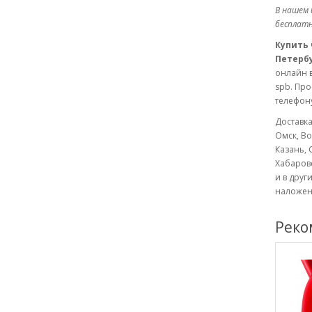
В нашем 
бесплатн
Купить 
Петербу
онлайн 
spb. Про
телефону
Доставка
Омск, Во
Казань, 
Хабаровс
и в друг
наложен
Реко