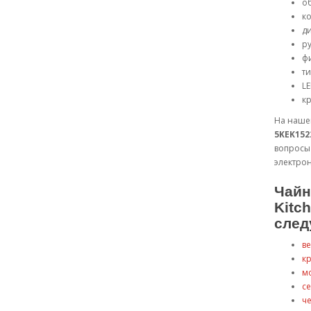
об
ко
ди
ру
фи
ти
LE
кр
На нашем
5KEK152
вопросы
электрон
Чайн
Kitc
след
в
к
м
с
ч