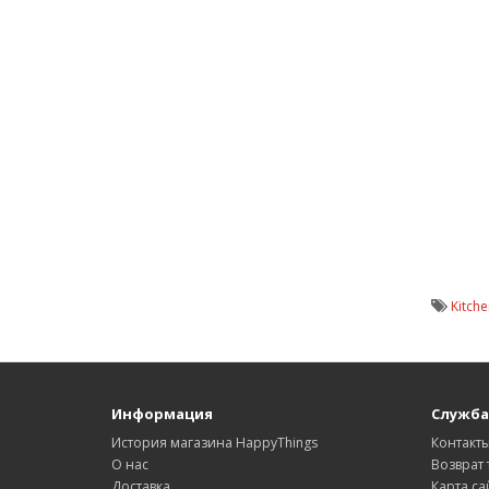
Kitch
Информация
Служба
История магазина HappyThings
Контакт
О нас
Возврат 
Доставка
Карта са