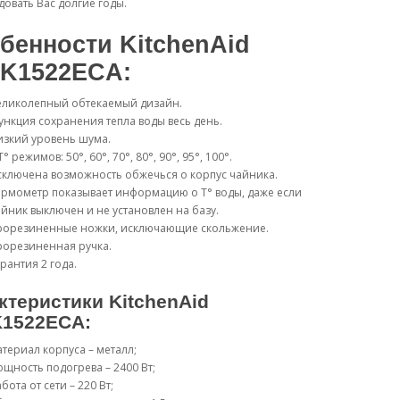
довать Вас долгие годы.
бенности KitchenAid
K1522ECA:
еликолепный обтекаемый дизайн.
нкция сохранения тепла воды весь день.
изкий уровень шума.
T° режимов: 50°, 60°, 70°, 80°, 90°, 95°, 100°.
ключена возможность обжечься о корпус чайника.
рмометр показывает информацию о T° воды, даже если
йник выключен и не установлен на базу.
рорезиненные ножки, исключающие скольжение.
рорезиненная ручка.
рантия 2 года.
ктеристики KitchenAid
1522ECA:
териал корпуса – металл;
щность подогрева – 2400 Вт;
бота от сети – 220 Вт;