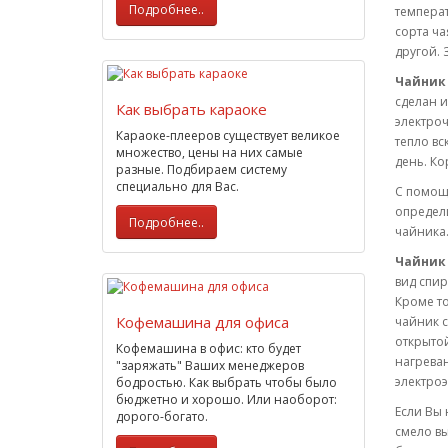
Подробнее..
темпера
сорта ча
другой. 
Чайник 
сделан 
Как выбрать караоке
электроч
Караоке-плееров существует великое
тепло вс
множество, цены на них самые
день. Ко
разные. Подбираем систему
специально для Вас.
С помощ
определи
Подробнее..
чайника.
Чайник 
вид спир
Кроме то
Кофемашина для офиса
чайник с
открытой
Кофемашина в офис: кто будет
нагреван
"заряжать" Ваших менеджеров
электро
бодростью. Как выбрать чтобы было
бюджетно и хорошо. Или наоборот:
Если Вы 
дорого-богато.
смело вы