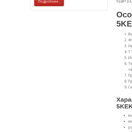
будет ра
Подробнее..
Осо
5KE
В
Фу
Н
7 
Ис
Те
ча
П
П
Га
Хара
5KEK
ма
мо
ра