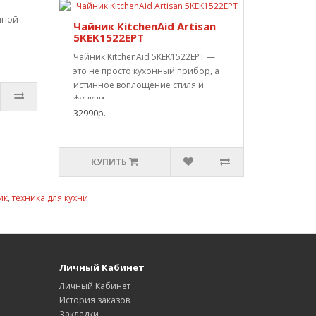
нной
Чайник KitchenAid Artisan
5KEK1522EPT
Чайник KitchenAid 5KEK1522EPT —
это не просто кухонный прибор, а
истинное воплощение стиля и
функци..
32990р.
КУПИТЬ
ик
,
техника для кухни
Личный Кабинет
Личный Кабинет
История заказов
Закладки