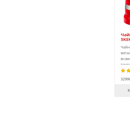
Чайн
5KE
Чайни
мета
возм
темпе
3299