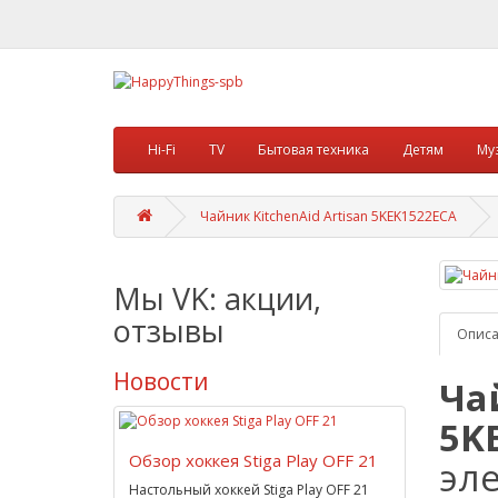
Hi-Fi
TV
Бытовая техника
Детям
Му
Чайник KitchenAid Artisan 5KEK1522ECA
Мы VK: акции,
отзывы
Опис
Новости
Ча
5K
Обзор хоккея Stiga Play OFF 21
эл
Настольный хоккей Stiga Play OFF 21