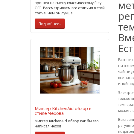
ме
пришел на смену классическому Play
OFF. Рассматриваем все отличия в этой
ре
статье. Чем он лучше.
те
Подробнее..
Вме
Ест
Разные с
ни в кое
чай не д
все вита
иной вид
Электро
только к
температ
Миксер KitchenAid обзор в
можете в
стиле Чехова
Выставит
Миксер KitchenAid обзор как бы его
регулято
написал Чехов
подогре