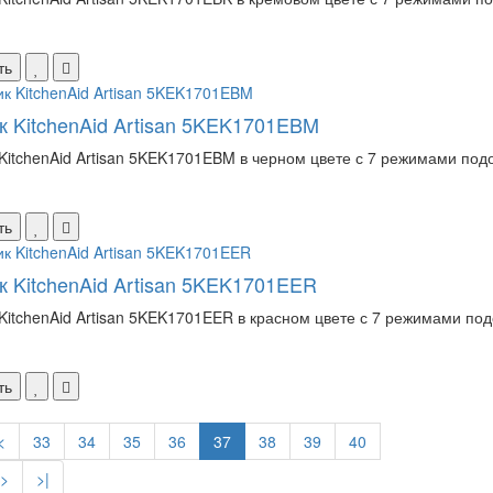
ть
к KitchenAid Artisan 5KEK1701EBM
KitchenAid Artisan 5KEK1701EBM в черном цвете с 7 режимами под
ть
к KitchenAid Artisan 5KEK1701EER
KitchenAid Artisan 5KEK1701EER в красном цвете с 7 режимами под
ть
<
33
34
35
36
37
38
39
40
>
>|