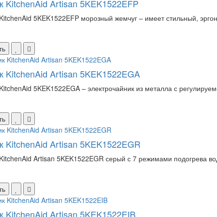
к KitchenAid Artisan 5KEK1522EFP
KitchenAid 5KEK1522EFP морозный жемчуг – имеет стильный, эргоно
ть
к KitchenAid Artisan 5KEK1522EGA
KitchenAid 5KEK1522EGA – электрочайник из металла с регулируем
ть
к KitchenAid Artisan 5KEK1522EGR
KitchenAid Artisan 5KEK1522EGR серый с 7 режимами подогрева вод
ть
к KitchenAid Artisan 5KEK1522EIB