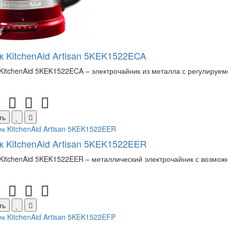
к KitchenAid Artisan 5KEK1522ECA
KitchenAid 5KEK1522ECA – электрочайник из металла с регулируемо
ть
к KitchenAid Artisan 5KEK1522EER
KitchenAid 5KEK1522EER – металлический электрочайник с возможн
ть