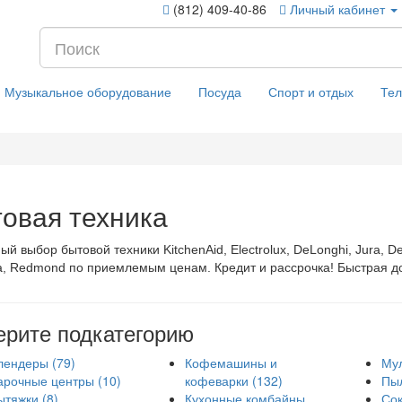
(812) 409-40-86
Личный кабинет
Музыкальное оборудование
Посуда
Спорт и отдых
Те
овая техника
й выбор бытовой техники KitchenAid, Electrolux, DeLonghi, Jura, D
, Redmond по приемлемым ценам. Кредит и рассрочка! Быстрая дос
рите подкатегорию
лендеры (79)
Кофемашины и
Мул
арочные центры (10)
кофеварки (132)
Пыл
ытяжки (8)
Кухонные комбайны
Сок