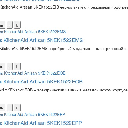
KitchenAid Artisan 5KEK1522EIB чернильный с 7 режимами подогрев
ть
к KitchenAid Artisan 5KEK1522EMS
KitchenAid 5KEK1522EMS серебряный медальон – электрический с 
ть
к KitchenAid Artisan 5KEK1522EOB
Aid 5KEK1522EOB – электрический чайник в металлическом корпусе 
ть
к KitchenAid Artisan 5KEK1522EPP