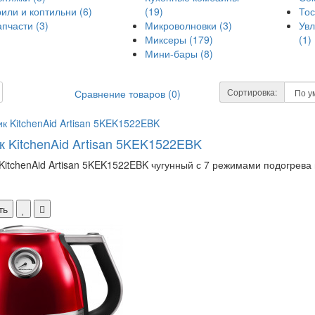
рили и коптильни (6)
(19)
Тос
апчасти (3)
Микроволновки (3)
Увл
Миксеры (179)
(1)
Мини-бары (8)
Сортировка:
Сравнение товаров (0)
к KitchenAid Artisan 5KEK1522EBK
KitchenAid Artisan 5KEK1522EBK чугунный с 7 режимами подогрева 
ть