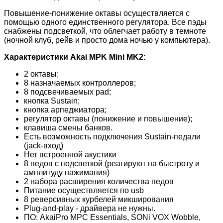
Повышение-понижение октавы осуществляется с
помощью одного единственного регулятора. Все пэды
снабжены подсветкой, что облегчает работу в темноте
(ночной клуб, рейв и просто дома ночью у компьютера).
Характеристики Akai MPK Mini MK2:
2 октавы;
8 назначаемых контроллеров;
8 подсвечиваемых pad;
кнопка Sustain;
кнопка арпеджиатора;
регулятор октавы (понижение и повышение);
клавиша смены банков.
Есть возможность подключения Sustain-педали
(jack-вход)
Нет встроенной акустики
8 педов с подсветкой (реагируют на быстроту и
амплитуду нажимания)
2 набора расширения количества педов
Питание осуществляется по usb
8 реверсивных курбелей микширования
Plug-and-play - драйвера не нужны.
ПО: AkaiPro MPC Essentials, SONi VOX Wobble,