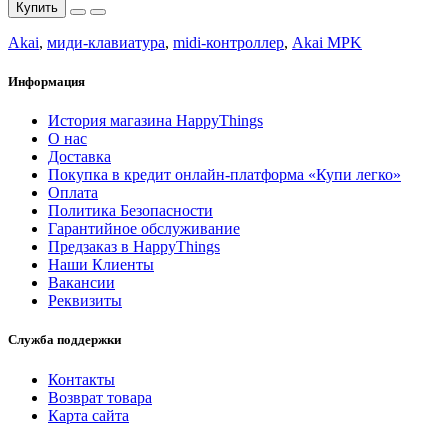
Купить
Akai
,
миди-клавиатура
,
midi-контроллер
,
Akai MPK
Информация
История магазина HappyThings
О нас
Доставка
Покупка в кредит онлайн-платформа «Купи легко»
Оплата
Политика Безопасности
Гарантийное обслуживание
Предзаказ в HappyThings
Наши Клиенты
Вакансии
Реквизиты
Служба поддержки
Контакты
Возврат товара
Карта сайта