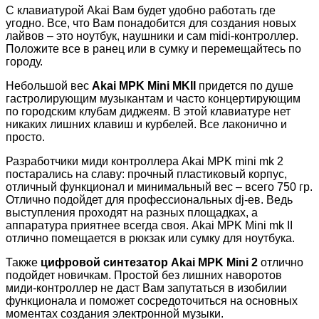
С клавиатурой Akai Вам будет удобно работать где
угодно. Все, что Вам понадобится для создания новых
лайвов – это ноутбук, наушники и сам midi-контроллер.
Положите все в ранец или в сумку и перемещайтесь по
городу.
Небольшой вес
Akai MPK Mini MKII
придется по душе
гастролирующим музыкантам и часто концертирующим
по городским клубам диджеям. В этой клавиатуре нет
никаких лишних клавиш и курбелей. Все лаконично и
просто.
Разработчики миди контроллера Akai MPK mini mk 2
постарались на славу: прочный пластиковый корпус,
отличный функционал и минимальный вес – всего 750 гр.
Отлично подойдет для профессиональных dj-ев. Ведь
выступления проходят на разных площадках, а
аппаратура приятнее всегда своя. Akai MPK Mini mk II
отлично помещается в рюкзак или сумку для ноутбука.
Также
цифровой синтезатор Akai MPK Mini 2
отлично
подойдет новичкам. Простой без лишних наворотов
миди-контроллер не даст Вам запутаться в изобилии
функционала и поможет сосредоточиться на основных
моментах создания электронной музыки.