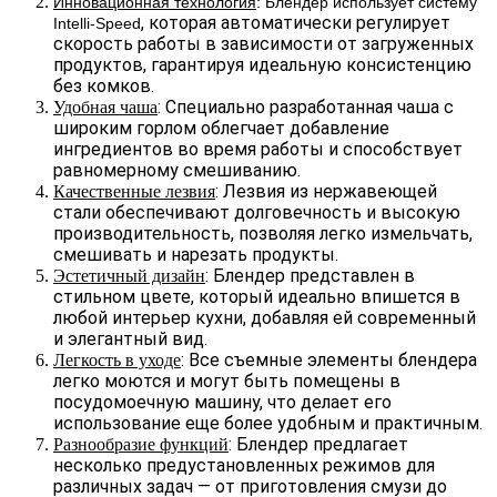
Инновационная технология
: Блендер использует систему 
, которая автоматически регулирует 
Intelli-Speed
скорость работы в зависимости от загруженных 
продуктов, гарантируя идеальную консистенцию 
без комков.
: Специально разработанная чаша с 
Удобная чаша
широким горлом облегчает добавление 
ингредиентов во время работы и способствует 
равномерному смешиванию.
: Лезвия из нержавеющей 
Качественные лезвия
стали обеспечивают долговечность и высокую 
производительность, позволяя легко измельчать, 
смешивать и нарезать продукты.
: Блендер представлен в 
Эстетичный дизайн
стильном цвете, который идеально впишется в 
любой интерьер кухни, добавляя ей современный 
и элегантный вид.
: Все съемные элементы блендера 
Легкость в уходе
легко моются и могут быть помещены в 
посудомоечную машину, что делает его 
использование еще более удобным и практичным.
: Блендер предлагает 
Разнообразие функций
несколько предустановленных режимов для 
различных задач — от приготовления смузи до 