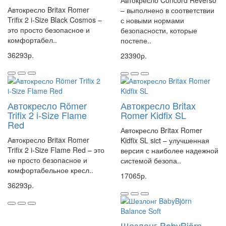
Автокресло Concord Reverso
Автокресло Britax Romer
– выполнено в соответствии
Trifix 2 i-Size Black Cosmos –
с новыми нормами
это просто безопасное и
безопасности, которые
комфортабел..
постепе..
36293р.
23390р.
Автокресло Römer
Автокресло Britax
Trifix 2 i-Size Flame
Romer Kidfix SL
Red
Автокресло Britax Romer
Автокресло Britax Romer
Kidfix SL sict – улучшенная
Trifix 2 i-Size Flame Red – это
версия с наиболее надежной
не просто безопасное и
системой безопа..
комфортабельное кресл..
17065р.
36293р.
Шезлонг BabyBjörn