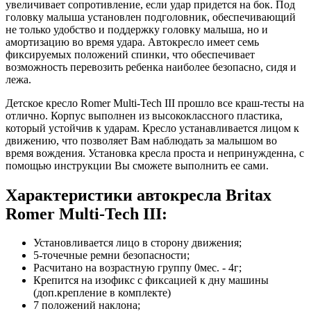
увеличивает сопротивление, если удар придется на бок. Под
головку малыша установлен подголовник, обеспечивающий
не только удобство и поддержку головку малыша, но и
амортизацию во время удара. Автокресло имеет семь
фиксируемых положений спинки, что обеспечивает
возможность перевозить ребенка наиболее безопасно, сидя и
лежа.
Детское кресло Romer Multi-Tech III прошло все краш-тесты на
отлично. Корпус выполнен из высококлассного пластика,
который устойчив к ударам. Кресло устанавливается лицом к
движению, что позволяет Вам наблюдать за малышом во
время вождения. Установка кресла проста и непринужденна, с
помощью инструкции Вы сможете выполнить ее сами.
Характеристики автокресла Britax
Romer Multi-Tech III:
Установливается лицо в сторону движения;
5-точечные ремни безопасности;
Расчитано на возрастную группу 0мес. - 4г;
Крепится на изофикс с фиксацией к дну машины
(доп.крепление в комплекте)
7 положений наклона;