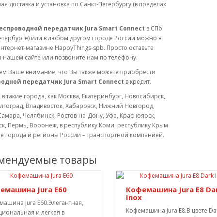
ая доставка и установка по Санкт-Петербургу (в пределах
еспроводной передатчик Jura Smart Connect
в СПб
етербурге) или в любом другом городе России можно в
тернет-магазине HappyThings-spb. Просто оставьте
а нашем сайте или позвоните нам по телефону.
м Ваше внимание, что Вы также можете приобрести
одной передатчик Jura Smart Connect
в кредит.
 в такие города, как Москва, Екатеринбург, Новосибирск,
лгоград, Владивосток, Хабаровск, Нижний Новгород,
Самара, Челябинск, Ростов-на-Дону, Уфа, Красноярск,
к, Пермь, Воронеж, в республику Коми, республику Крым
ие города и регионы России – транспортной компанией.
мендуемые товары
емашина Jura E60
Кофемашина Jura E8 Da
Inox
машина Jura E60.Элегантная,
Кофемашина Jura E8.В цвете Da
циональная и легкая в