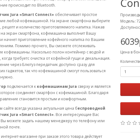
Con
ие происходит по Bluetooth.
чик Jura «Smart Connect»
обеспечивает простое
Производ
ние любой кофемашиной. На экране смартфона выберите
Модель: 7
, рецепт и количество приготовляемого напитка. Нажав
Доступнос
з на экран смартфона, кофемашина выполнит Вашу
6039
 и начнет приготовление кофейного напитка по Вашим
тениям. Помимо прочего, Вы сможете отслеживать
ие кофемашины. Насколько полон контейнер с водой и
Цена в бо
 когда требуетс очистка от кофейной гущи и декальнация.
Количеств
ние через Блютуз передатчик доступно сразу для
их гаджетов, так что кофемашиной смогут пользоваться
 нужно.
тор
подключается к
кофемашинам Jura
сверху и является
 которое соединяет смартфон с кофемашиной. Благодаря
правление становится простым и комфортным.
 сайте всегда указана актуальная цена б
еспроводной
чик Jura «Smart Connect»
. Все интересующие Вас
 Вы можете задать нашему менеджеру по телефону или
ной почте.
интернет-магазине при заказе этого товара действует