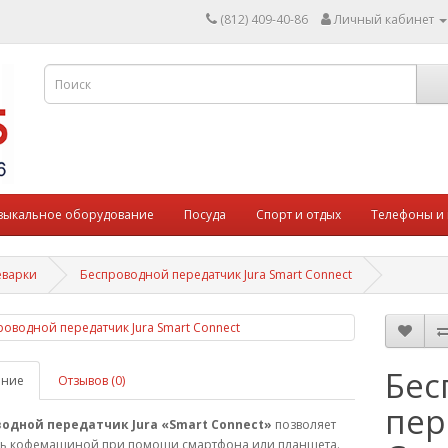
(812) 409-40-86
Личный кабинет
зыкальное оборудование
Посуда
Спорт и отдых
Телефоны и
еварки
Беспроводной передатчик Jura Smart Connect
Бес
ание
Отзывов (0)
пер
одной передатчик Jura «Smart Connect»
позволяет
ть кофемашиной при помощи смартфона или планшета.