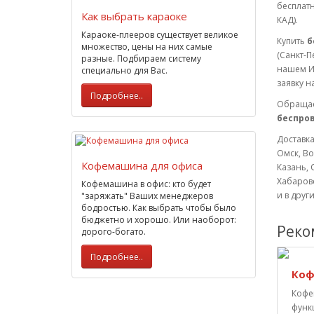
бесплатн
Как выбрать караоке
КАД).
Караоке-плееров существует великое
Купить
б
множество, цены на них самые
(Санкт-П
разные. Подбираем систему
нашем Ин
специально для Вас.
заявку н
Подробнее..
Обращае
беспров
Доставка
Омск, Во
Кофемашина для офиса
Казань, 
Хабаровс
Кофемашина в офис: кто будет
и в друг
"заряжать" Ваших менеджеров
бодростью. Как выбрать чтобы было
бюджетно и хорошо. Или наоборот:
Реко
дорого-богато.
Подробнее..
Коф
Кофе
функ