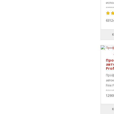
испо
котор
6312
Про
авт
Prof
Проф
авток
Fine
реше
1290