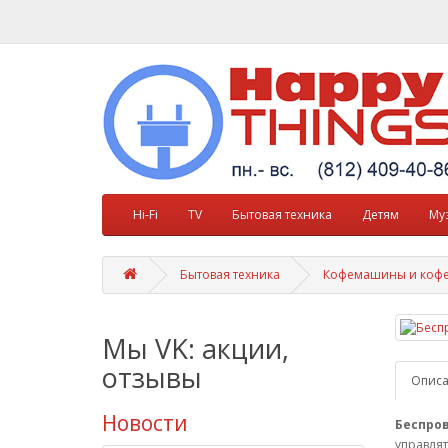
Hi-Fi
TV
Бытовая техника
Детям
Му
Бытовая техника
Кофемашины и коф
Мы VK: акции,
отзывы
Опис
Новости
Беспров
управля