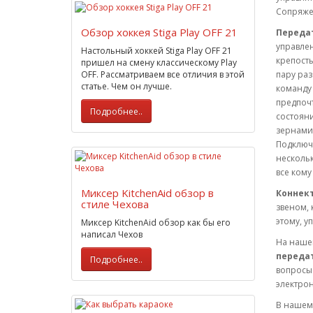
Сопряжен
Обзор хоккея Stiga Play OFF 21
Передат
управле
Настольный хоккей Stiga Play OFF 21
крепость
пришел на смену классическому Play
OFF. Рассматриваем все отличия в этой
пару ра
статье. Чем он лучше.
команду
предпоч
Подробнее..
состоян
зернами,
Подключе
нескольк
все кому
Миксер KitchenAid обзор в
Коннек
стиле Чехова
звеном,
этому, у
Миксер KitchenAid обзор как бы его
написал Чехов
На нашем
передат
Подробнее..
вопросы
электрон
В нашем 