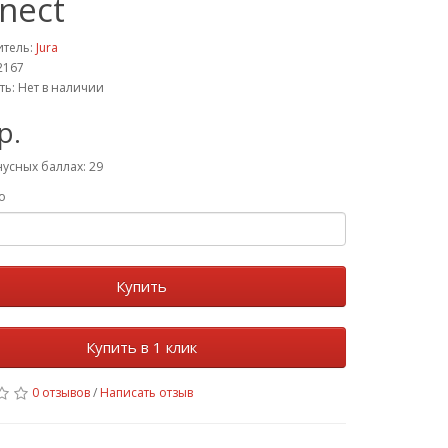
nect
итель:
Jura
2167
ть: Нет в наличии
р.
нусных баллах: 29
о
Купить
Купить в 1 клик
0 отзывов
/
Написать отзыв