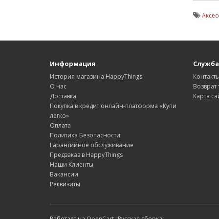
Аксес
Информация
Служба
История магазина HappyThings
Контакт
О нас
Возврат 
Доставка
Карта са
Покупка в кредит онлайн-платформа «Купи
легко»
Оплата
Политика Безопасности
Гарантийное обслуживание
Предзаказ в HappyThings
Наши Клиенты
Вакансии
Реквизиты
Работает на
OpenCart "Русская сборка"