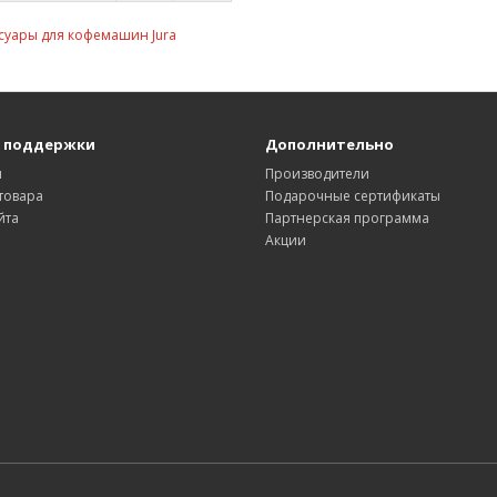
суары для кофемашин Jura
 поддержки
Дополнительно
ы
Производители
товара
Подарочные сертификаты
йта
Партнерская программа
Акции