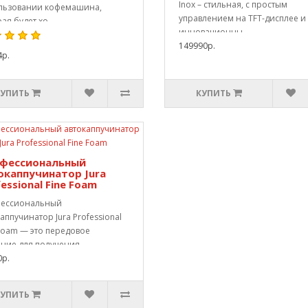
Inox – стильная, с простым
льзовании кофемашина,
управлением на TFT-дисплее и
ая будет хо..
инновационны..
149990р.
4р.
КУПИТЬ
КУПИТЬ
фессиональный
окаппучинатор Jura
essional Fine Foam
ессиональный
аппучинатор Jura Professional
 Foam — это передовое
ние для получения ..
0р.
КУПИТЬ