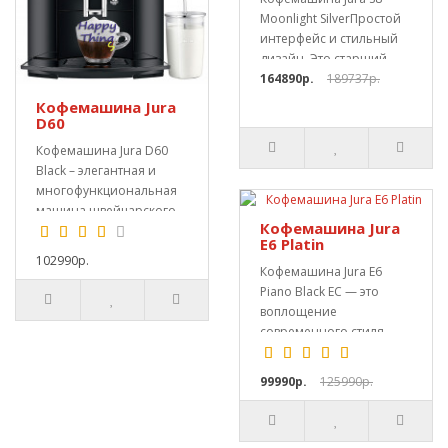
Moonlight SilverПростой
интерфейс и стильный
дизайн. Это старший
брат модели Jura..
164890р.
189737р.
Кофемашина Jura
D60
Кофемашина Jura D60
Black – элегантная и
многофункциональная
машина швейцарского
Кофемашина Jura
происхождения, глав..
E6 Platin
102990р.
Кофемашина Jura E6
Piano Black EC — это
воплощение
современного стиля,
передовых технологи..
99990р.
125990р.