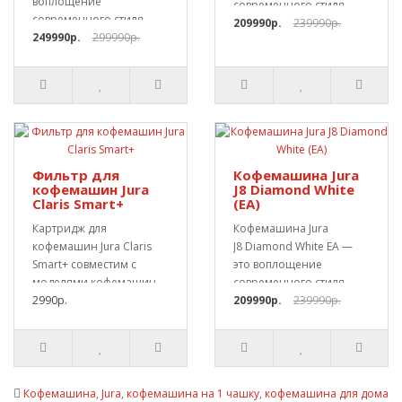
воплощение
современного стиля,
современного стиля,
передовых технологий
209990р.
239990р.
передовых техноло..
249990р.
299990р.
и..
Фильтр для
Кофемашина Jura
кофемашин Jura
J8 Diamond White
Claris Smart+
(EA)
Картридж для
Кофемашина Jura
кофемашин Jura Claris
J8 Diamond White EA —
Smart+ совместим с
это воплощение
моделями кофемашин
современного стиля,
Jura E6 и Z6. В компл..
2990р.
передовых техноло..
209990р.
239990р.
Кофемашина
,
Jura
,
кофемашина на 1 чашку
,
кофемашина для дома