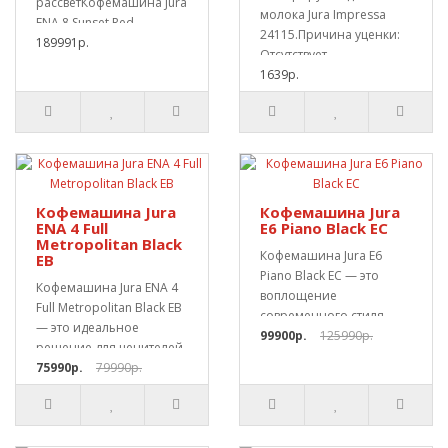
рассветКофемашина Jura
молока Jura Impressa
ENA 8 Sunset Red
24115.Причина уценки:
достаточно компактный
189991р.
Отсутствует
автомати..
коробка.Cовместим со
1639р.
следующ..
Кофемашина Jura
Кофемашина Jura
ENA 4 Full
E6 Piano Black EC
Metropolitan Black
Кофемашина Jura E6
EB
Piano Black EC — это
Кофемашина Jura ENA 4
воплощение
Full Metropolitan Black EB
современного стиля,
— это идеальное
передовых технологий и
99900р.
125990р.
решение для ценителей
непрев..
качества, сти..
75990р.
79990р.