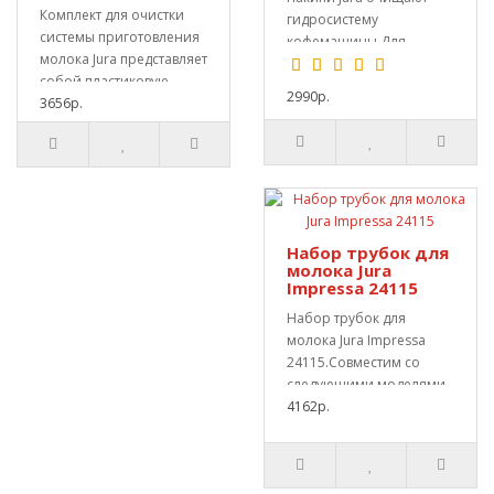
Комплект для очистки
гидросистему
системы приготовления
кофемашины.Для
молока Jura представляет
качественной очистки
собой пластиковую
необходим..
2990р.
емкость и спец..
3656р.
Набор трубок для
молока Jura
Impressa 24115
Набор трубок для
молока Jura Impressa
24115.Cовместим со
следующими моделями
кофемашин: E8 (кроме
4162р.
E8..