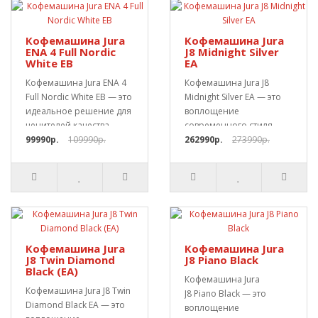
Кофемашина Jura
Кофемашина Jura
ENA 4 Full Nordic
J8 Midnight Silver
White EB
EA
Кофемашина Jura ENA 4
Кофемашина Jura J8
Full Nordic White EB — это
Midnight Silver EA — это
идеальное решение для
воплощение
ценителей качества,..
современного стиля,
99990р.
109990р.
передовых технологий и
262990р.
273990р.
бе..
Кофемашина Jura
Кофемашина Jura
J8 Twin Diamond
J8 Piano Black
Black (EA)
Кофемашина Jura
Кофемашина Jura J8 Twin
J8 Piano Black — это
Diamond Black EA — это
воплощение