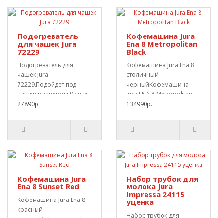
Подогреватель
Кофемашина Jura
для чашек Jura
Ena 8 Metropolitan
72229
Black
Подогреватель для
Кофемашина Jura Ena 8
чашек Jura
столичный
72229.Подойдет под
черныйКофемашина
чашки размером 9 см и
Jura ENA 8 Metropolitan
высотой 11 см. 2
27890р.
Black - это компактная
134990р.
выдвижные отс..
полн..
Кофемашина Jura
Набор трубок для
Ena 8 Sunset Red
молока Jura
Impressa 24115
Кофемашина Jura Ena 8
уценка
красный
Набор трубок для