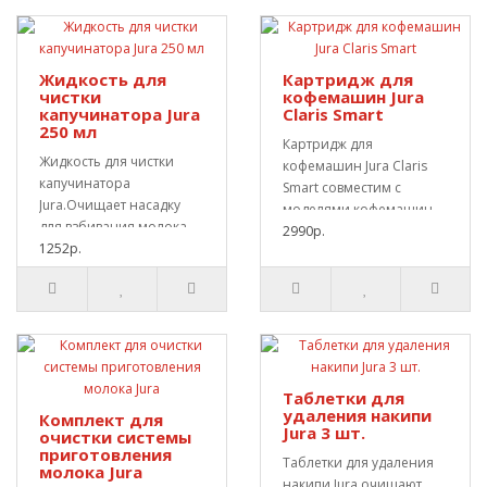
Жидкость для
Картридж для
чистки
кофемашин Jura
капучинатора Jura
Claris Smart
250 мл
Картридж для
Жидкость для чистки
кофемашин Jura Claris
капучинатора
Smart совместим с
Jura.Очищает насадку
моделями кофемашин
для взбивания молока.
Jura E6 и Z6. В компле..
2990р.
Объем бутылочки 250
1252р.
милл..
Таблетки для
удаления накипи
Комплект для
Jura 3 шт.
очистки системы
приготовления
Таблетки для удаления
молока Jura
накипи Jura очищают