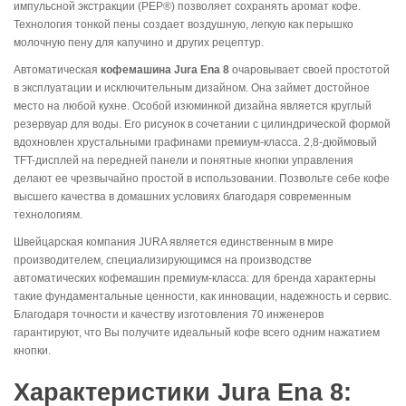
импульсной экстракции (PEP®) позволяет сохранять аромат кофе.
Технология тонкой пены создает воздушную, легкую как перышко
молочную пену для капучино и других рецептур.
Автоматическая
кофемашина Jura Ena 8
очаровывает своей простотой
в эксплуатации и исключительным дизайном. Она займет достойное
место на любой кухне.
Особой изюминкой дизайна является круглый
резервуар для воды. Его рисунок в сочетании с цилиндрической формой
вдохновлен хрустальными графинами премиум-класса.
2,8-дюймовый
TFT-дисплей на передней панели и понятные кнопки управления
делают ее чрезвычайно простой в использовании. Позвольте себе кофе
высшего качества в домашних условиях благодаря современным
технологиям.
Швейцарская компания JURA является единственным в мире
производителем, специализирующимся на производстве
автоматических кофемашин премиум-класса: для бренда характерны
такие фундаментальные ценности, как инновации, надежность и сервис.
Благодаря точности и качеству изготовления 70 инженеров
гарантируют, что Вы получите идеальный кофе всего одним нажатием
кнопки.
Характеристики Jura Ena 8: