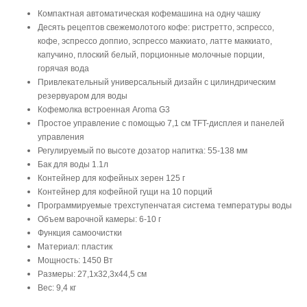
Компактная автоматическая кофемашина на одну чашку
Десять рецептов свежемолотого кофе: ристретто, эспрессо,
кофе, эспрессо доппио, эспрессо маккиато, латте маккиато,
капучино, плоский белый, порционные молочные порции,
горячая вода
Привлекательный универсальный дизайн с цилиндрическим
резервуаром для воды
Кофемолка встроенная Aroma G3
Простое управление с помощью 7,1 см TFT-дисплея и панелей
управления
Регулируемый по высоте дозатор напитка: 55-138 мм
Бак для воды 1.1л
Контейнер для кофейных зерен 125 г
Контейнер для кофейной гущи на 10 порций
Программируемые трехступенчатая система температуры воды
Объем варочной камеры: 6-10 г
Функция самоочистки
Материал: пластик
Мощность: 1450 Вт
Размеры: 27,1х32,3х44,5 см
Вес: 9,4 кг