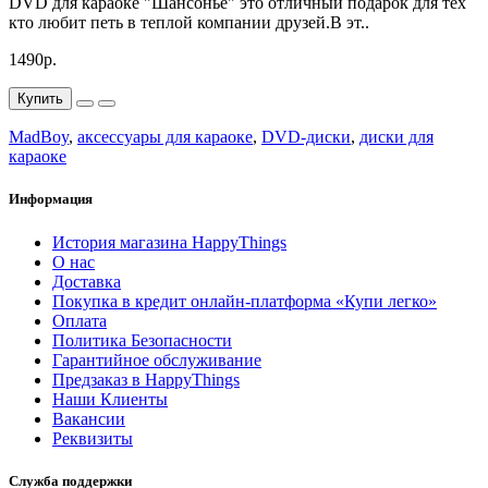
DVD для караоке "Шансонье" это отличный подарок для тех
кто любит петь в теплой компании друзей.В эт..
1490р.
Купить
MadBoy
,
аксессуары для караоке
,
DVD-диски
,
диски для
караоке
Информация
История магазина HappyThings
О нас
Доставка
Покупка в кредит онлайн-платформа «Купи легко»
Оплата
Политика Безопасности
Гарантийное обслуживание
Предзаказ в HappyThings
Наши Клиенты
Вакансии
Реквизиты
Служба поддержки