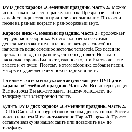
DVD-диск караоке «Семейный праздник. Часть 2»
Можно
использовать на всех караоке-плеерах. Превращает любое
семейное пиршество в приятное воспоминание. Полсотни
песен на разный возраст и разнообразный вкус.
Караоке-диск «Семейный праздник. Часть 2»
продолжает
первую часть сборника. В него включены все самые
душевные и зажигательные песни, которые способны
наполнить ваше семейное застолье теплотой. Без песен не
проходит ни один праздник, они объединяют. Неважно
насколько хорошо Вы поете, главное то, что Вы это делаете
вместе и от души. Поэтому в этом сборнике собраны песни,
которые с удовольствием поют старики и дети.
На нашем сайте всегда указана актуальная цена
DVD-диск
караоке «Семейный праздник. Часть 2»
. Все интересующие
Вас вопросы Вы можете задать нашему менеджеру по
телефону или электронной почте.
Купить
DVD-диск караоке «Семейный праздник. Часть 2»
в СПб (Санкт-Петербурге) или в любом другом городе России
можно в нашем Интернет-магазине HappyThings-spb. Просто
оставьте заявку на нашем сайте или позвоните нам по
телефону.