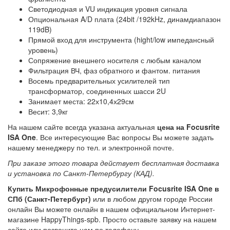
Светодиодная и VU индикация уровня сигнала
Опциональная A/D плата (24bit /192kHz, динамдиапазон
119dB)
Прямой вход для инструмента (hight/low импедансный
уровень)
Сопряжение внешнего носителя с любым каналом
Фильтрация ВЧ, фаз обратного и фантом. питания
Восемь предварительных усилителей тип
трансформатор, соединенных шасси 2U
Занимает места: 22х10,4х29см
Весит: 3,9кг
На нашем сайте всегда указана актуальная
цена на Focusrite
ISA One
. Все интересующие Вас вопросы Вы можете задать
нашему менеджеру по тел. и электронной почте.
При заказе этого товара действует бесплатная доставка
и установка по Санкт-Петербургу (КАД).
Купить Микрофонные предусилители Focusrite ISA One в
СПб (Санкт-Петербург)
или в любом другом городе России
онлайн Вы можете онлайн в нашем официальном Интернет-
магазине HappyThings-spb. Просто оставьте заявку на нашем
сайте или позвоните нам по телефону.