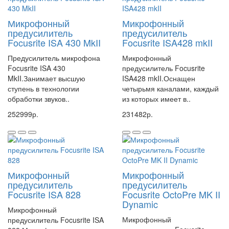
Микрофонный
Микрофонный
предусилитель
предусилитель
Focusrite ISA 430 MkII
Focusrite ISA428 mkII
Предусилитель микрофона
Микрофонный
Focusrite ISA 430
предусилитель Focusrite
MkII.Занимает высшую
ISA428 mkII.Оснащен
ступень в технологии
четырьмя каналами, каждый
обработки звуков..
из которых имеет в..
252999р.
231482р.
Микрофонный
Микрофонный
предусилитель
предусилитель
Focusrite ISA 828
Focusrite OctoPre MK II
Dynamic
Микрофонный
Микрофонный
предусилитель Focusrite ISA