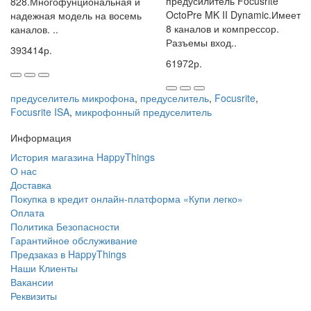
предусилитель Focusrite
828.Многофунциональная и
OctoPre MK II Dynamic.Имеет
надежная модель на восемь
8 каналов и компрессор.
каналов. ..
Разъемы вход..
393414р.
61972р.
предуселитель микрофона
,
предуселитель
,
Focusrite
,
Focusrite ISA
,
микрофонный предуселитель
Информация
История магазина HappyThings
О нас
Доставка
Покупка в кредит онлайн-платформа «Купи легко»
Оплата
Политика Безопасности
Гарантийное обслуживание
Предзаказ в HappyThings
Наши Клиенты
Вакансии
Реквизиты