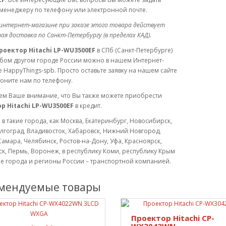
менеджеру по телефону или электронной почте.
интернет-магазине при заказе этого товара действует
ая доставка по Санкт-Петербургу (в пределах КАД).
роектор Hitachi LP-WU3500EF
в СПб (Санкт-Петербурге)
юбом другом городе России можно в нашем Интернет-
 HappyThings-spb. Просто оставьте заявку на нашем сайте
оните нам по телефону.
м Ваше внимание, что Вы также можете приобрести
р Hitachi LP-WU3500EF
в кредит.
 в такие города, как Москва, Екатеринбург, Новосибирск,
лгоград, Владивосток, Хабаровск, Нижний Новгород,
Самара, Челябинск, Ростов-на-Дону, Уфа, Красноярск,
к, Пермь, Воронеж, в республику Коми, республику Крым
ие города и регионы России – транспортной компанией.
мендуемые товары
Проектор Hitachi CP-