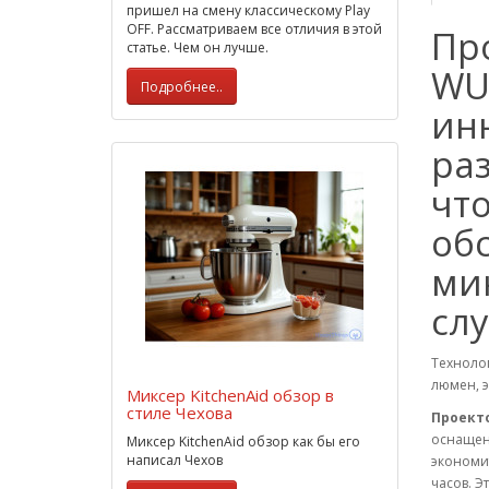
пришел на смену классическому Play
OFF. Рассматриваем все отличия в этой
Про
статье. Чем он лучше.
WU
Подробнее..
ин
раз
чт
об
ми
сл
Техноло
люмен, э
Миксер KitchenAid обзор в
стиле Чехова
Проекто
оснащен
Миксер KitchenAid обзор как бы его
написал Чехов
экономит
часов. Э