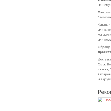
нашему 
В нашем 
бесплатн
Купить
п
или в л
магазине
или позв
Обращае
проекто
Доставка
Омск, Во
Казань, 
Хабаровс
и в друг
Реко