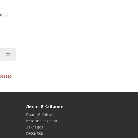
 –
ющая
отеатр
Личный Кабинет
Личный Кабинет
История заказов
Закладки
Рассылка