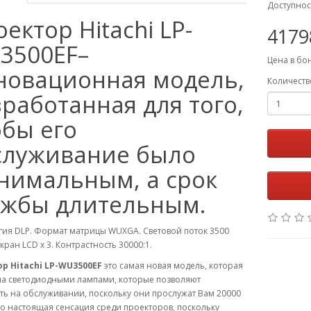
Доступнос
ектор Hitachi LP-
4179
3500EF–
Цена в бо
новационная модель,
Количеств
работанная для того,
обы его
служивание было
нимальным, а срок
ужбы длительным.
гия DLP. Формат матрицы WUXGA. Световой поток 3500
кран LCD x 3. Контрастность 30000:1.
р Hitachi LP-WU3500EF
это самая новая модель, которая
а светодиодными лампами, которые позволяют
ь на обслуживании, поскольку они прослужат Вам 20000
то настоящая сенсация среди проекторов, поскольку