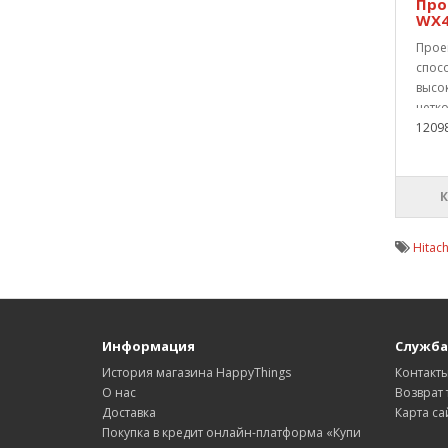
Про
WX4
Проек
спос
высок
четко
1209
Hitach
Информация
Служба
История магазина HappyThings
Контакт
О нас
Возврат 
Доставка
Карта са
Покупка в кредит онлайн-платформа «Купи