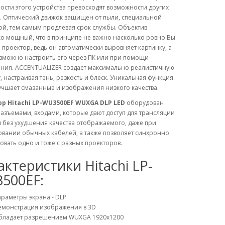
сти этого устройства превосходят возможности других
. Оптический движок защищен от пыли, специальной
ой, тем самым продлевая срок службы. Объектив
ко мощный, что в принципе не важно насколько ровно Вы
 проектор, ведь он автоматически выровняет картинку, а
озможно настроить его через ПК или при помощи
ния. ACCENTUALIZER создает максимально реалистичную
, настраивая тень, резкость и блеск. Уникальная функция
учшает смазанные и изображения низкого качества.
р Hitachi LP-WU3500EF WUXGA DLP LED
оборудован
азъемами, входами, которые дают доступ для трансляции
 без ухудшения качества отображаемого, даже при
овании обычных кабелей, а также позволяет синхронно
вать одно и тоже с разных проекторов.
актеристики Hitachi LP-
500EF:
раметры экрана - DLP
емонстрация изображения в 3D
бладает разрешением WUXGA 1920х1200