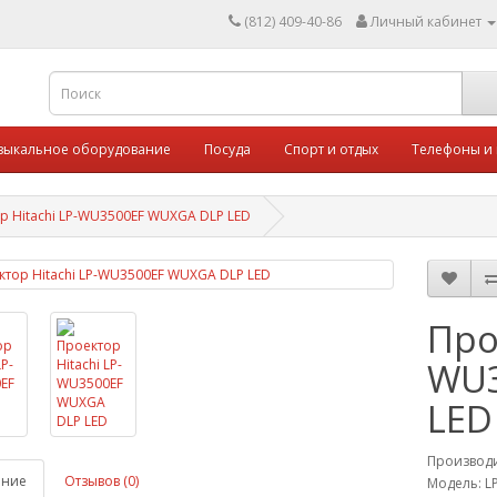
(812) 409-40-86
Личный кабинет
зыкальное оборудование
Посуда
Спорт и отдых
Телефоны и
р Hitachi LP-WU3500EF WUXGA DLP LED
Про
WU3
LED
Производ
ание
Отзывов (0)
Модель: L