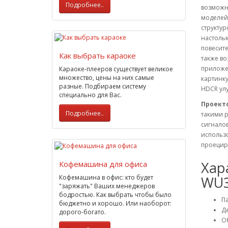
Подробнее..
возможно
моделей
структур
настоль
повесите
Как выбрать караоке
также в
приложе
Караоке-плееров существует великое
множество, цены на них самые
картинку
разные. Подбираем систему
HDCR ул
специально для Вас.
Проекто
Подробнее..
такими р
сигналов
использ
проециро
Хар
Кофемашина для офиса
Кофемашина в офис: кто будет
WU3
"заряжать" Ваших менеджеров
бодростью. Как выбрать чтобы было
Па
бюджетно и хорошо. Или наоборот:
Д
дорого-богато.
О