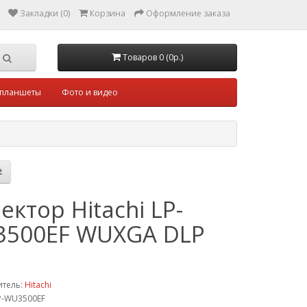
Закладки (0)
Корзина
Оформление заказа
Товаров 0 (0р.)
 планшеты
Фото и видео
ектор Hitachi LP-
500EF WUXGA DLP
итель:
Hitachi
P-WU3500EF