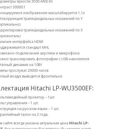
раметры яркости 3500 ANSI Im
нтраст 30000:1
роецируемое изображение масштабируется 1.1х
втокоррекция трапецеидальных искажений по Y
ертикально)
орректировка трапецеидальных искажений по X
оризонталь)
аличие интерфейса HDMI
оддерживается стандарт MHL
озможно подключение акустики и микрофона
ожно транслировать фотографии с USB-накопителя
татный динамик на 10Вт
мпы прослужат 20000 часов
еплый воздух выводится фронтально
лектация Hitachi LP-WU3500EF:
ультимедийный проектор – 1шт.
льт управления – 1 шт.
струкция на русском языке – 1 шт.
рантийный талон на 2 года.
 сайте всегда указана актуальная цена
Hitachi LP-
EF
. Все интересующие Вас вопросы Вы можете задать