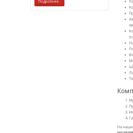
Подробнее..
Па
Ко
П
А
(в
К
(г
Н
П
В
М
Ш
Ла
Т
Комп
М
Пу
Ин
Га
На нашем
WU3500