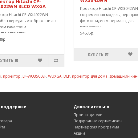
WX3042WN
ектор Hitachi CP-
022WN 3LCD WXGA
Проектор Hitachi CP-WX3042WN
тор Hitachi CP-WX4022WN -
современная модель, переда
обен передать изображения в
фото и видео материалы, для
ом качестве и
качественн..
сти.Автоматич..
54635р.
89р.
КУПИТЬ
КУПИТЬ
i
,
проектор
,
LP-WU3500EF
,
WUXGA
,
DLP
,
проектор для дома
,
домашний кин
 поддержки
Дополнительно
ы
Производители
товара
Подарочные сертификаты
йта
Партнерская программа
Акции