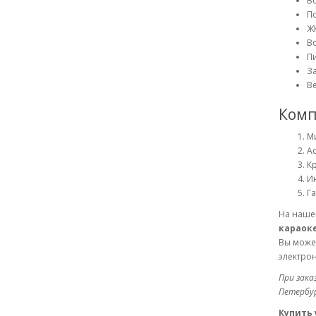
В
П
Ж
Во
Пи
За
Ве
Комп
Ми
Ad
Кр
Ин
Г
На нашем
караоке
Вы може
электрон
При зака
Петербург
Купить 