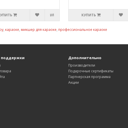
КУПИТЬ
КУПИТЬ
oy
,
караоке
,
микшер для караоке
,
профессиональное караоке
 поддержки
Дополнительно
ы
Производители
товара
Подарочные сертификаты
йта
Партнерская программа
Акции