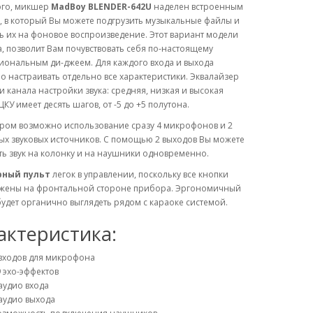
ого, микшер
MadBoy BLENDER-642U
наделен встроенным
, в который Вы можете подгрузить музыкальные файлы и
ь их на фоновое воспроизведение. Этот вариант модели
 позволит Вам почувствовать себя по-настоящему
иональным ди-джеем. Для каждого входа и выхода
 настраивать отдельно все характеристики. Эквалайзер
и канала настройки звука: средняя, низкая и высокая
 ЦКУ имеет десять шагов, от -5 до +5 полутона.
ром возможно использование сразу 4 микрофонов и 2
ых звуковых источников. С помощью 2 выходов Вы можете
ь звук на колонку и на наушники одновременно.
ный пульт
легок в управлении, поскольку все кнопки
жены на фронтальной стороне прибора. Эргономичный
удет органично выглядеть рядом с караоке системой.
актеристика:
 входов для микрофона
 эхо-эффектов
аудио входа
аудио выхода