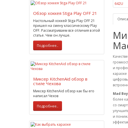
Обзор хоккея Stiga Play OFF 21
Опис
Настольный хоккей Stiga Play OFF 21
пришел на смену классическому Play
OFF. Рассматриваем все отличия в этой
Ми
статье. Чем он лучше.
Ma
Подробнее..
Качеств
громкост
и профес
караоке 
Миксер KitchenAid обзор в
цифровы
стиле Чехова
встроен
Миксер KitchenAid обзор как бы его
Mad Boy
написал Чехов
более ка
со смарт
Подробнее..
улучшить
и понижа
эффекта