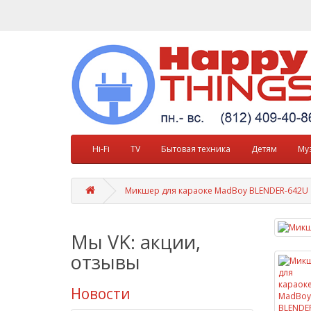
Hi-Fi
TV
Бытовая техника
Детям
Му
Микшер для караоке MadBoy BLENDER-642U
Мы VK: акции,
отзывы
Новости