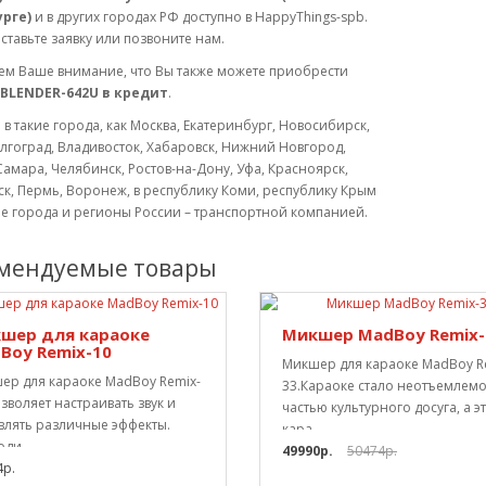
рге)
и в других городах РФ доступно в HappyThings-spb.
ставьте заявку или позвоните нам.
м Ваше внимание, что Вы также можете приобрести
BLENDER-642U в кредит
.
 в такие города, как Москва, Екатеринбург, Новосибирск,
лгоград, Владивосток, Хабаровск, Нижний Новгород,
Самара, Челябинск, Ростов-на-Дону, Уфа, Красноярск,
к, Пермь, Воронеж, в республику Коми, республику Крым
ие города и регионы России – транспортной компанией.
мендуемые товары
шер для караоке
Микшер MadBoy Remix-
Boy Remix-10
Микшер для караоке MadBoy R
ер для караоке MadBoy Remix-
33.Караоке стало неотъемлем
зволяет настраивать звук и
частью культурного досуга, а э
влять различные эффекты.
кара..
ди..
49990р.
50474р.
4р.