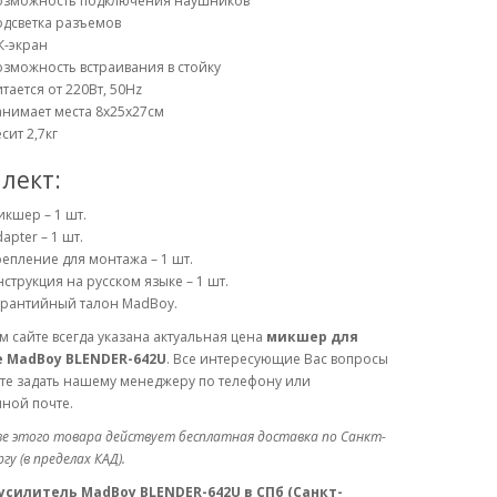
озможность подключения наушников
одсветка разъемов
К-экран
зможность встраивания в стойку
тается от 220Вт, 50Hz
нимает места 8х25х27см
сит 2,7кг
лект:
кшер – 1 шт.
apter – 1 шт.
епление для монтажа – 1 шт.
струкция на русском языке – 1 шт.
арантийный талон MadBoy.
 сайте всегда указана актуальная цена
микшер для
 MadBoy BLENDER-642U
. Все интересующие Вас вопросы
те задать нашему менеджеру по телефону или
ной почте.
зе этого товара действует бесплатная доставка по Санкт-
у (в пределах КАД).
усилитель MadBoy BLENDER-642U в СПб (Санкт-