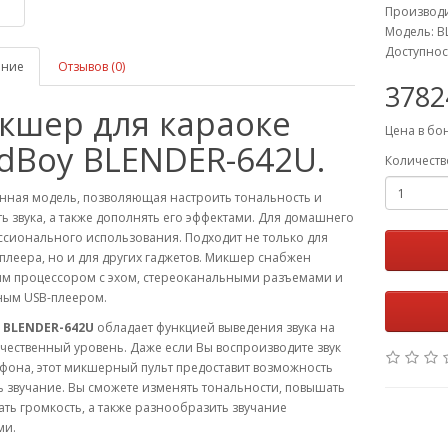
Производ
Модель: B
Доступнос
ание
Отзывов (0)
3782
кшер для караоке
Цена в бо
dBoy BLENDER-642U.
Количеств
енная модель, позволяющая настроить тональность и
ь звука, а также дополнять его эффектами. Для домашнего
сионального использования. Подходит не только для
плеера, но и для других гаджетов. Микшер снабжен
м процессором с эхом, стереоканальными разъемами и
ным USB-плеером.
 BLENDER-642U
обладает функцией выведения звука на
чественный уровень. Даже если Вы воспроизводите звук
фона, этот микшерный пульт предоставит возможность
 звучание. Вы сможете изменять тональности, повышать
ть громкость, а также разнообразить звучание
ми.