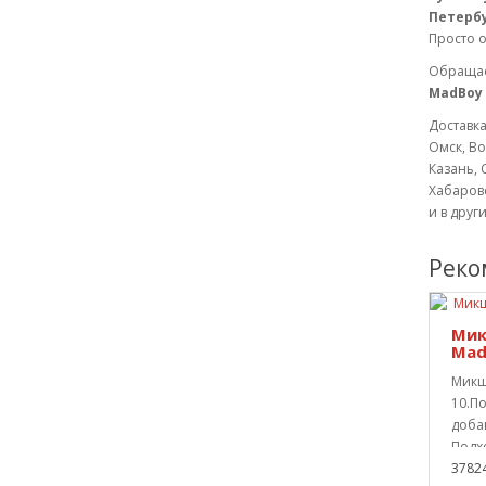
Петербу
Просто о
Обращае
MadBoy 
Доставка
Омск, Во
Казань, 
Хабаровс
и в друг
Реко
Мик
Mad
Микш
10.По
доба
Подхо
3782