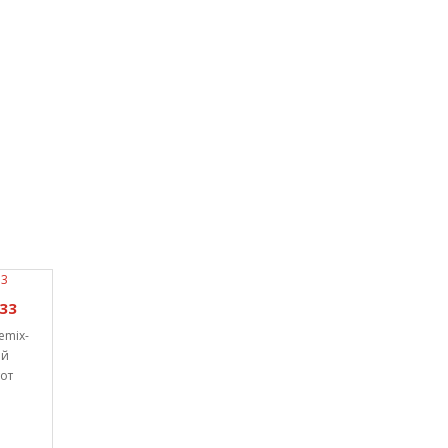
33
emix-
ой
тот