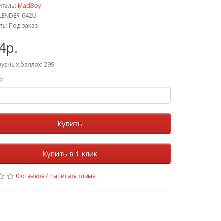
итель:
MadBoy
LENDER-642U
ть: Под заказ
4р.
нусных баллах: 299
о
Купить
Купить в 1 клик
0 отзывов
/
Написать отзыв