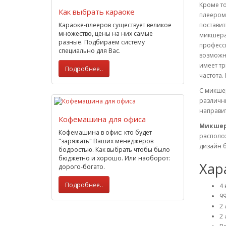
Кроме т
Как выбрать караоке
плеером
Караоке-плееров существует великое
поставит
множество, цены на них самые
микшера,
разные. Подбираем систему
професс
специально для Вас.
возможно
имеет тр
Подробнее..
частота.
С микше
различн
направит
Кофемашина для офиса
Микшер
Кофемашина в офис: кто будет
располо
"заряжать" Ваших менеджеров
дизайн б
бодростью. Как выбрать чтобы было
бюджетно и хорошо. Или наоборот:
Хар
дорого-богато.
Подробнее..
4
99
2 
2 