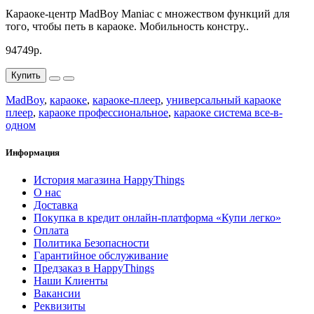
Караоке-центр MadBoy Maniac с множеством функций для
того, чтобы петь в караоке. Мобильность констру..
94749р.
Купить
MadBoy
,
караоке
,
караоке-плеер
,
универсальный караоке
плеер
,
караоке профессиональное
,
караоке система все-в-
одном
Информация
История магазина HappyThings
О нас
Доставка
Покупка в кредит онлайн-платформа «Купи легко»
Оплата
Политика Безопасности
Гарантийное обслуживание
Предзаказ в HappyThings
Наши Клиенты
Вакансии
Реквизиты