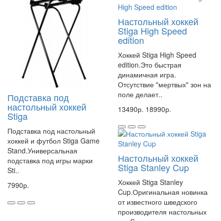
Настольный хоккей
Stiga High Speed
edition
Хоккей Stiga High Speed
edition.Это быстрая
динамичная игра.
Отсутствие "мертвых" зон на
поле делает..
Подставка под
настольный хоккей
13490р.
18990р.
Stiga
Подставка под настольный
хоккей и футбол Stiga Game
Stand.Универсальная
Настольный хоккей
подставка под игры марки
Stiga Stanley Cup
Sti..
Хоккей Stiga Stanley
7990р.
Cup.Оригинальная новинка
от известного шведского
производителя настольных