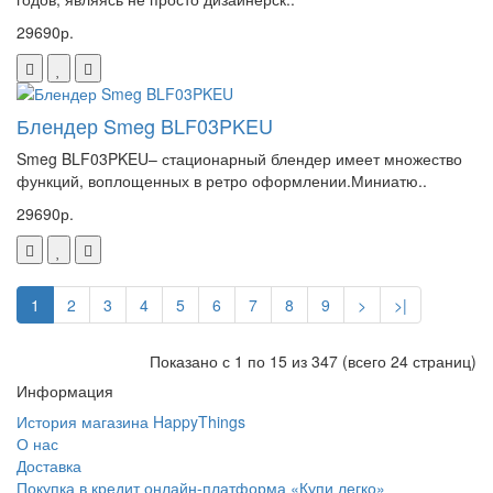
29690р.
Блендер Smeg BLF03PKEU
Smeg BLF03PKEU– стационарный блендер имеет множество
функций, воплощенных в ретро оформлении.Миниатю..
29690р.
1
2
3
4
5
6
7
8
9
>
>|
Показано с 1 по 15 из 347 (всего 24 страниц)
Информация
История магазина HappyThings
О нас
Доставка
Покупка в кредит онлайн-платформа «Купи легко»