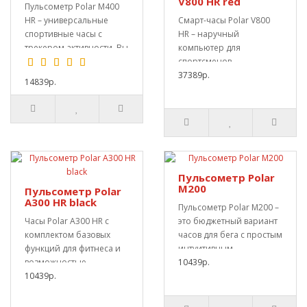
V800 HR red
Пульсометр Polar M400
HR – универсальные
Смарт-часы Polar V800
спортивные часы с
HR – наручный
трекером активности. Вы
компьютер для
можете выбрать из..
спортсменов,
специализирующихся на
37389р.
14839р.
беге и триатлон..
Пульсометр Polar
M200
Пульсометр Polar
А300 HR black
Пульсометр Polar М200 –
Часы Polar А300 HR с
это бюджетный вариант
комплектом базовых
часов для бега с простым
функций для фитнеса и
интуитивным
возможностью
управлением и без..
10439р.
отслеживания на
10439р.
смартфоне..