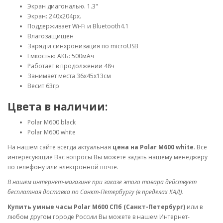
Экран диагональю. 1.3"
Экран: 240x204px.
Поддерживает Wi-Fi и Bluetooth4.1
Влагозащищен
Заряд и синхронизация по microUSB
Емкостью АКБ: 500мАч
Работает в продолжении 48ч
Занимает места 36x45x13см
Весит 63гр
Цвета в наличии:
Polar M600 black
Polar M600 white
На нашем сайте всегда актуальная
цена на Polar M600 white
. Все
интересующие Вас вопросы Вы можете задать нашему менеджеру
по телефону или электронной почте.
В нашем интернет-магазине при заказе этого товара действует
бесплатная доставка по Санкт-Петербургу (в пределах КАД).
Купить умные часы Polar M600 СПб (Санкт-Петербург)
или в
любом другом городе России Вы можете в нашем Интернет-