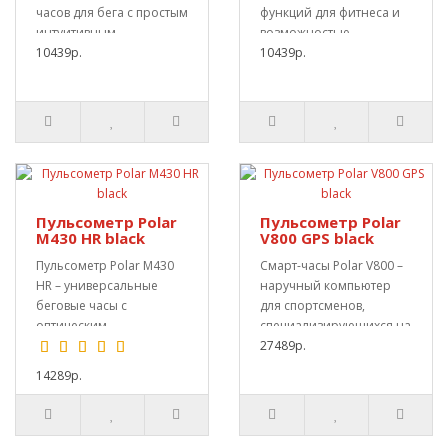
часов для бега с простым
функций для фитнеса и
интуитивным
возможностью
управлением и без..
10439р.
отслеживания на
10439р.
смартфоне..
Пульсометр Polar
Пульсометр Polar
M430 HR black
V800 GPS black
Пульсометр Polar M430
Смарт-часы Polar V800 –
HR – универсальные
наручный компьютер
беговые часы с
для спортсменов,
оптическим
специализирующихся на
пульсометром для
беге и триатл..
27489р.
измерения ЧСС.Вы..
14289р.