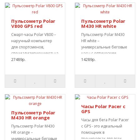
Пульсометр Polar
Пульсометр Polar
V800 GPS red
M430 HR white
Смарт-часы Polar V800 –
Пульсометр Polar M430
наручный компьютер
HR white –
для спортсменов,
универсальные беговые
специализирующихся на
часы с оптическим
беге и триатлоне.С..
27489р.
пульсометром для
14289р.
измер..
Часы Polar Pacer с
GPS
Пульсометр Polar
M430 HR orange
Часы для бега Polar Pacer
Пульсометр Polar M430
с GPS - это идеальный
HR orange –
помощник в
универсальные беговые
тренировках для всех