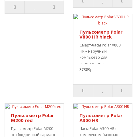
Пульсометр Polar
V800 HR black
Смарт-часы Polar V800
HR – наручный
компьютер для
спортсменов,
специализирующихся на
37389р.
беге и триатлон..
Пульсометр Polar
Пульсометр Polar
M200 red
А300 HR
Пульсометр Polar М200 –
Часы Polar А300 HR с
это бюджетный вариант
комплектом базовых