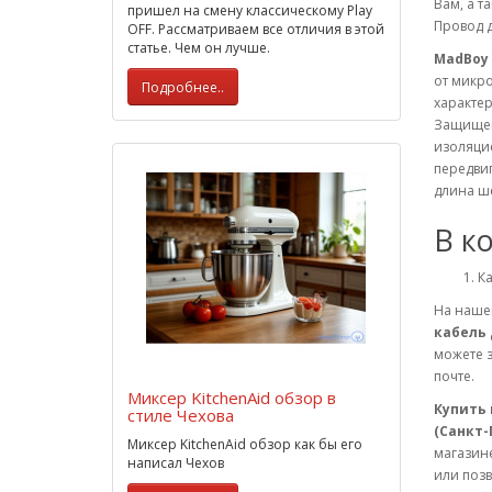
Вам, а т
пришел на смену классическому Play
Провод 
OFF. Рассматриваем все отличия в этой
статье. Чем он лучше.
MadBoy 
от микр
Подробнее..
характер
Защищен
изоляцие
передви
длина ше
В к
Ка
На нашем
кабель 
можете 
почте.
Миксер KitchenAid обзор в
Купить 
стиле Чехова
(Санкт-
Миксер KitchenAid обзор как бы его
магазине
написал Чехов
или позв