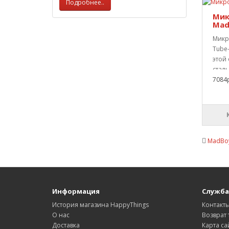
Подробнее..
Мик
Mad
Микр
Tube
этой
сталь
7084р
MadBo
Информация
Служба
История магазина HappyThings
Контакт
О нас
Возврат 
Доставка
Карта са