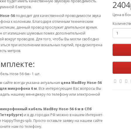
акже будет иметь качественную звуковую проводимость.
2404
длинной 6 метров.
Цена в бо
Hose-56
подходит для качественной проводимости звука
офона к колонкам. Благодаря отличным техническим
Количеств
истикам, данный провод прослужит длительное время.
 от излишних шумовых помех дополнительной
й вокруг проводов. Для того, чтобы Вы могли свободно
гаться при исполнении вокальных партий, предусмотрена
сть метров.
омплекте:
бель Hose-56 6м– 1 шт.
 сайте всегда указана актуальная
цена MadBoy Hose-56
для микрофона 6 м
. Все интересующие Вас вопросы Вы
задать нашему менеджеру по телефону или электронной
микрофонный кабель MadBoy Hose-56 6 м в СПб
Петербурге)
и в др.городах РФ можно в нашем Интернет-
 HappyThings-spb. Просто оставьте заявку на нашем сайте
оните нам по телефону.