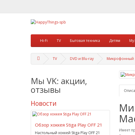
Hi-Fi
TV
Бытовая техника
Детям
Му
TV
DVD и Blu-ray
Микрофонный к
Мы VK: акции,
отзывы
Опис
Новости
Ми
Ma
Обзор хоккея Stiga Play OFF 21
Имеет пр
Настольный хоккей Stiga Play OFF 21