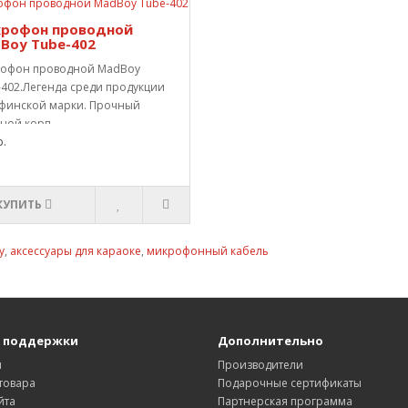
рофон проводной
Boy Tube-402
офон проводной MadBoy
-402.Легенда среди продукции
 финской марки. Прочный
ной корп..
.
КУПИТЬ
y
,
аксессуары для караоке
,
микрофонный кабель
 поддержки
Дополнительно
ы
Производители
товара
Подарочные сертификаты
йта
Партнерская программа