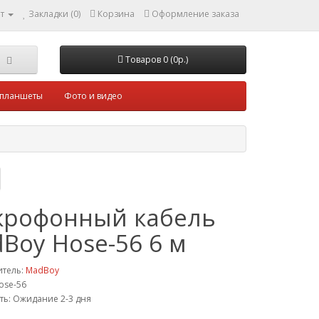
т
Закладки (0)
Корзина
Оформление заказа
Товаров 0 (0р.)
 планшеты
Фото и видео
рофонный кабель
Boy Hose-56 6 м
итель:
MadBoy
ose-56
ть: Ожидание 2-3 дня