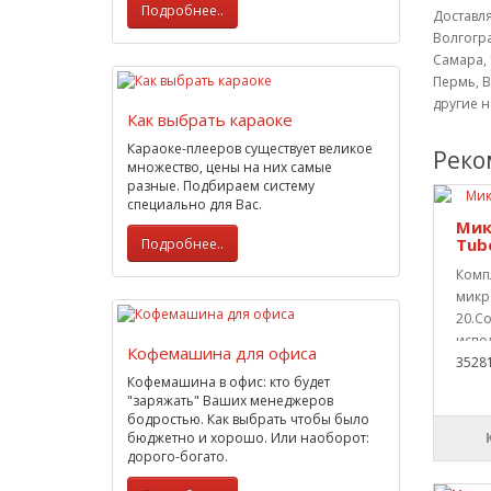
Подробнее..
Доставля
Волгогра
Самара, 
Пермь, В
другие 
Как выбрать караоке
Караоке-плееров существует великое
Реко
множество, цены на них самые
разные. Подбираем систему
специально для Вас.
Мик
Tube
Подробнее..
Комп
микр
20.С
испо
Кофемашина для офиса
3528
Кофемашина в офис: кто будет
"заряжать" Ваших менеджеров
бодростью. Как выбрать чтобы было
бюджетно и хорошо. Или наоборот:
дорого-богато.