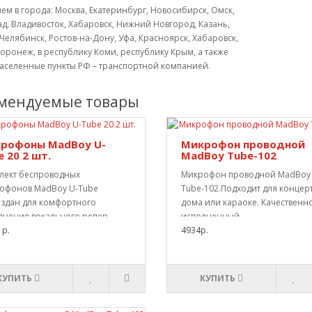
ем в города: Москва, Екатеринбург, Новосибирск, Омск,
д, Владивосток, Хабаровск, Нижний Новгород, Казань,
Челябинск, Ростов-на-Дону, Уфа, Красноярск, Хабаровск,
оронеж, в республику Коми, республику Крым, а также
населенные пункты РФ – транспортной компанией.
мендуемые товары
рофоны MadBoy U-
Микрофон проводной
 20 2 шт.
MadBoy Tube-102
лект беспроводных
Микрофон проводной MadBoy
офонов MadBoy U-Tube
Tube-102.Подходит для концерт
оздан для комфортного
дома или караоке. Качественн
лнения вокального репер..
исполненный..
1р.
4934р.
КУПИТЬ
КУПИТЬ