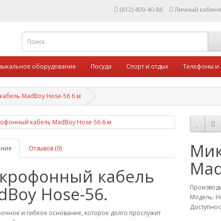
(812) 409-40-86
Личный кабине
зыкальное оборудование
Посуда
Спорт и отдых
Телефоны и
абель MadBoy Hose-56 6 м
Мик
ание
Отзывов (0)
Mad
крофонный кабель
dBoy Hose-56.
Производ
Модель: H
Доступнос
очное и гибкое основание, которое долго прослужит