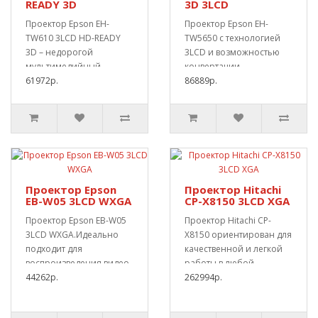
READY 3D
3D 3LCD
Проектор Epson EH-
Проектор Epson EH-
TW610 3LCD HD-READY
TW5650 с технологией
3D – недорогой
3LCD и возможностью
мультимедийный
конвертации
проектор с
61972р.
изображения из 2D в 3D.
86889р.
возможностью
Макси..
перевода..
Проектор Epson
Проектор Hitachi
EB-W05 3LCD WXGA
CP-X8150 3LCD XGA
Проектор Epson EB-W05
Проектор Hitachi CP-
3LCD WXGA.Идеально
X8150 ориентирован для
подходит для
качественной и легкой
воспроизведения видео
работы в любой
и презентаций или
44262р.
сфере.Дополнительные..
262994р.
слайд-..