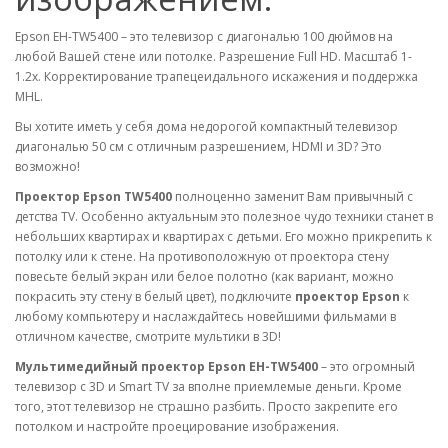
Epson EH-TW5400 – это телевизор с диагональю 100 дюймов на
любой Вашей стене или потолке. Разрешение Full HD. Масштаб 1-
1.2x. Корректирование трапецеидального искажения и поддержка
MHL.
Вы хотите иметь у себя дома недорогой компактный телевизор
диагональю 50 см с отличным разрешением, HDMI и 3D? Это
возможно!
Проектор Epson TW5400
полноценно заменит Вам привычный с
детства TV. Особенно актуальным это полезное чудо техники станет в
небольших квартирах и квартирах с детьми. Его можно прикрепить к
потолку или к стене. На противоположную от проектора стену
повесьте белый экран или белое полотно (как вариант, можно
покрасить эту стену в белый цвет), подключите
проектор Epson
к
любому компьютеру и наслаждайтесь новейшими фильмами в
отличном качестве, смотрите мультики в 3D!
Мультимедийный проектор Epson EH-TW5400
– это огромный
телевизор с 3D и Smart TV за вполне приемлемые деньги. Кроме
того, этот телевизор не страшно разбить. Просто закрепите его
потолком и настройте проецирование изображения.