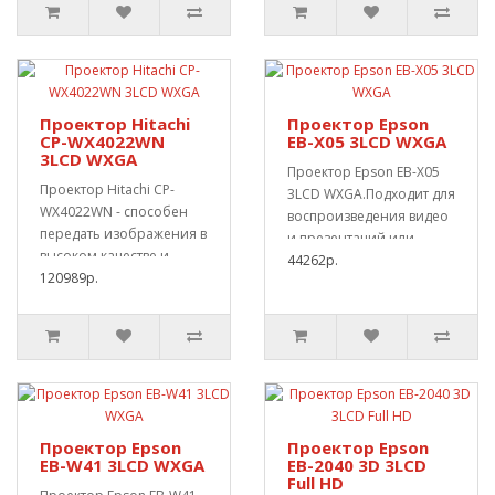
Проектор Hitachi
Проектор Epson
CP-WX4022WN
EB-X05 3LCD WXGA
3LCD WXGA
Проектор Epson EB-X05
Проектор Hitachi CP-
3LCD WXGA.Подходит для
WX4022WN - способен
воспроизведения видео
передать изображения в
и презентаций или
высоком качестве и
слайд-шоу. Прое..
44262р.
четкости.Автоматич..
120989р.
Проектор Epson
Проектор Epson
EB-W41 3LCD WXGA
EB-2040 3D 3LCD
Full HD