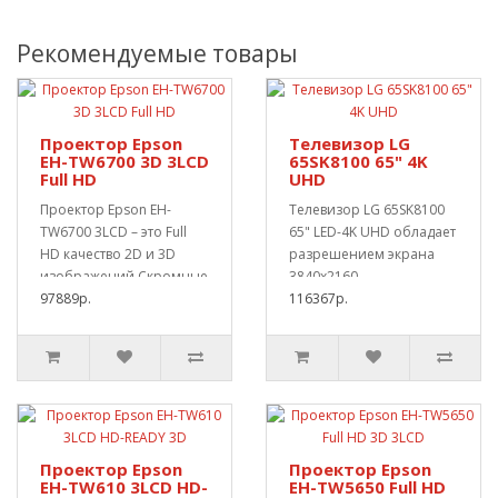
Рекомендуемые товары
Проектор Epson
Телевизор LG
EH-TW6700 3D 3LCD
65SK8100 65" 4K
Full HD
UHD
Проектор Epson EH-
Телевизор LG 65SK8100
TW6700 3LCD – это Full
65" LED-4K UHD обладает
HD качество 2D и 3D
разрешением экрана
изображений.Скромные
3840х2160.
габариты проектора..
97889р.
Поддерживает каналы
116367р.
высо..
Проектор Epson
Проектор Epson
EH-TW610 3LCD HD-
EH-TW5650 Full HD