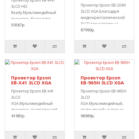
Проектор Epson EB-W41
Проектор Epson EB-2040
3LCD HD-
3LCD XGA.Благодаря
Ready.Мультимедийный
жидкокристаллической
проектор, благодаря
3LCD технологии на
жидкокристаллической
50587р.
этот мультиме..
87990р.
3LCD тех..
Проектор Epson
Проектор Epson
EB-X41 3LCD XGA
EB-965H 3LCD XGA
Проектор Epson EB-X41
Проектор Epson EB-965H
3LCD
3LCD
XGA.Мультимедийный
XGA.Мультимедийный,
проектор, позволяющий
подходящий не только
воспроизводить
41985р.
для профессионального
98989р.
мультимедийные фа..
использов..