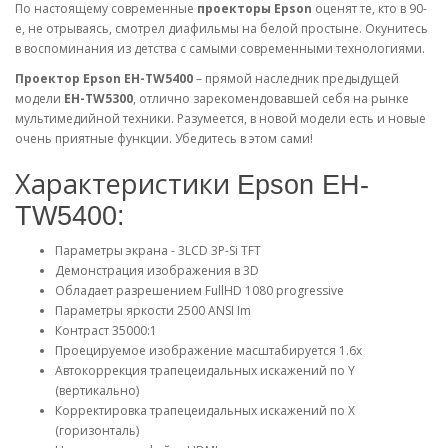
По настоящему современные
проекторы Epson
оценят те, кто в 90-
е, не отрываясь, смотрел диафильмы на белой простыне. Окунитесь
в воспоминания из детства с самыми современными технологиями.
Проектор Epson EH-TW5400
– прямой наследник предыдущей
модели
EH-TW5300
, отлично зарекомендовавшей себя на рынке
мультимедийной техники. Разумеется, в новой модели есть и новые
очень приятные функции. Убедитесь в этом сами!
Характеристики
Epson EH-
TW5400:
Параметры экрана - 3LCD 3P-Si TFT
Демонстрация изображения в 3D
Обладает разрешением FullHD 1080 progressive
Параметры яркости 2500 ANSI Im
Контраст 35000:1
Проецируемое изображение масштабируется 1.6х
Автокоррекция трапецеидальных искажений по Y
(вертикально)
Корректировка трапецеидальных искажений по X
(горизонталь)