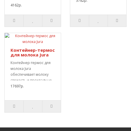
Объем ре..
3782р.
кофемашин: E8 (кроме
4162р.
E8..
Контейнер-термос
для молока Jura
Контейнер-термос для
молока Jura
обеспечивает молоку
свежесть и прохладу не
более 12 часов.
17697р.
Просторн..