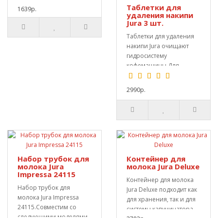
Таблетки для
специализированной
1639р.
удаления накипи
програ..
Jura 3 шт.
Таблетки для удаления
накипи Jura очищают
гидросистему
кофемашины.Для
качественной очистки
необходим..
2990р.
Набор трубок для
Контейнер для
молока Jura
молока Jura Deluxe
Impressa 24115
Контейнер для молока
Набор трубок для
Jura Deluxe подходит как
молока Jura Impressa
для хранения, так и для
24115.Cовместим со
системы капучинатора.
следующими моделями