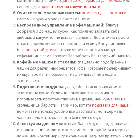
контейнеры (например,
Jura 72570
),
термосы для молока
или
системы для
приготовления капучино и латте.
Очиститель молочных систем:
комплект для промывки
системы подачи молока в кофемашине.
Беспроводное управление кофемашиной:
блютуз
добрался и до нашей кухни. Как приятно заказать себе
любимый капучино, не вставая с дивана. Достаточно просто
открыть приложение на телефоне, и если у Вас установлен
беспроводной датчик
, то уже через несколько минут
кофемашина сама позовет Вас забрать Ваш горячий напиток.
Кофейные чашки и стаканы:
специально подобранные
чашки для различных рецептов кофе, которые подчеркивают
их вкус, аромат и позволяют наслаждаться ими еще и
эстетически.
Подставки и поддоны:
для удобства использования и
эстетики на кухне. Отлично помогают эргономично
использовать пространство как на домашней кухне, так на
столешнице бариста. Например, вот эта
подставка для чашек
помогает не только удобно все расставить, но и держать
чашки теплыми, ведь так они быстрее сохнут.
Аксессуары для помола:
если Ваша модель поддерживает
использование молотого кофе, могут понадобиться мерные
ложки или контейнеры для хранения. Ведь так приятно, когда