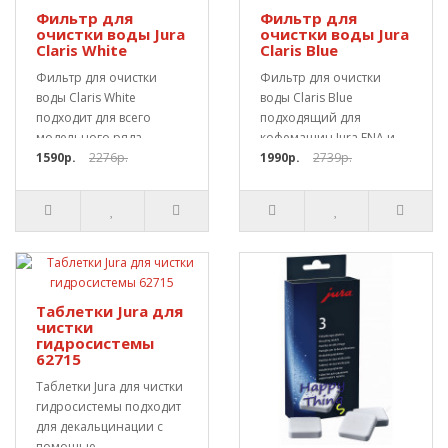
Фильтр для
Фильтр для
очистки воды Jura
очистки воды Jura
Claris White
Claris Blue
Фильтр для очистки
Фильтр для очистки
воды Claris White
воды Claris Blue
подходит для всего
подходящий для
модельного ряда
кофемашин Jura ENA и
кофемашин Jura,
1590р.
2276р.
другим, в которых
1990р.
2739р.
которые уком..
установлен..
Таблетки Jura для
чистки
гидросистемы
62715
Таблетки Jura для чистки
гидросистемы подходит
для декальцинации с
помощью