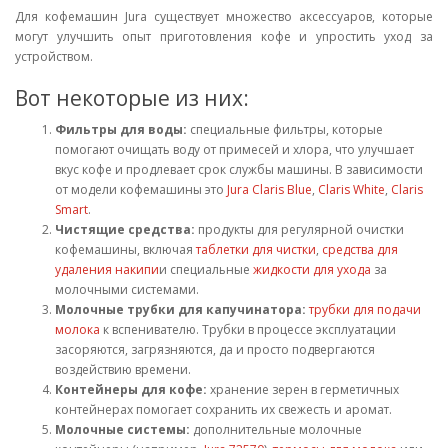
Для кофемашин Jura существует множество аксессуаров, которые
могут улучшить опыт приготовления кофе и упростить уход за
устройством.
Вот некоторые из них:
Фильтры для воды:
специальные фильтры, которые
помогают очищать воду от примесей и хлора, что улучшает
вкус кофе и продлевает срок службы машины. В зависимости
от модели кофемашины это
Jura Claris Blue
,
Claris White
,
Claris
Smart
.
Чистящие средства:
продукты для регулярной очистки
кофемашины, включая
таблетки для чистки
,
средства для
удаления накипи
и специальные
жидкости для ухода
за
молочными системами.
Молочные трубки для капучинатора:
трубки для подачи
молока
к вспенивателю. Трубки в процессе эксплуатации
засоряются, загрязняются, да и просто подвергаются
воздействию времени.
Контейнеры для кофе:
хранение зерен в герметичных
контейнерах помогает сохранить их свежесть и аромат.
Молочные системы:
дополнительные молочные