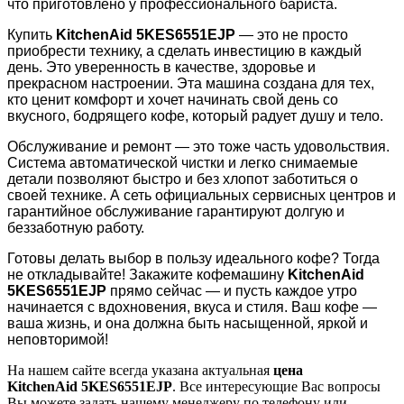
что приготовлено у профессионального бариста.
Купить
KitchenAid 5KES6551EJP
— это не просто
приобрести технику, а сделать инвестицию в каждый
день. Это
уверенность в качестве, здоровье и
прекрасном настроении. Эта машина создана для тех,
кто ценит комфорт и хочет
начинать свой день со
вкусного, бодрящего кофе, который радует душу и тело.
Обслуживание и ремонт — это тоже часть удовольствия.
Система автоматической чистки и легко снимаемые
детали
позволяют быстро и без хлопот заботиться о
своей технике. А сеть официальных сервисных центров и
гарантийное
обслуживание гарантируют долгую и
беззаботную работу.
Готовы делать выбор в пользу идеального кофе? Тогда
не откладывайте! Закажите кофемашину
KitchenAid
5KES6551EJP
прямо сейчас — и пусть каждое утро
начинается с вдохновения, вкуса и стиля. Ваш кофе —
ваша жизнь, и она должна быть насыщенной, яркой и
неповторимой!
На нашем сайте всегда указана актуальная
цена
KitchenAid
5KES6551EJP
. Все интересующие Вас вопросы
Вы можете задать нашему менеджеру по телефону или