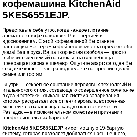
кофемашина KitchenAid
5KES6551EJP.
Представьте себе утро, когда каждое глотание
ароматного кофе наполняет Вас энергией и
вдохновением. С этой
кофемашиной Вы станете
настоящим мастером кофейного искусства прямо у себя
дома! Ваша рука, Ваша творческая свобода
— просто
выберите желаемый напиток, и эта волшебница
превращает зерна в шедевр. Ощутите азарт: сегодня Вы
создаёте
кофе — завтра поднимаете настроение целой
семье или гостям!
Внутри — секретное сочетание передовых технологий и
итальянского стиля, создающего совершенное сочетание
вкуса и
эстетики. Уникальная система заваривания,
которая раскрывает все оттенки аромата, встроенная
мельничка, сохраняющая
каждую каплю свежести.
Разгадка — в исключительном качестве и признании
профессиональных бариста!
KitchenAid 5KES6551EJP
имеет мощную 19-барную
систему, которая позволяет добиваться насыщенного,