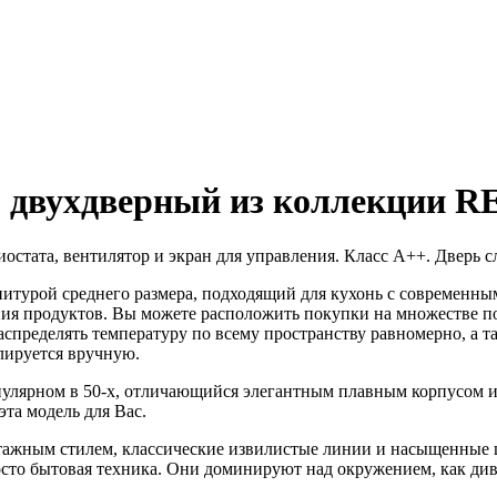
1
двухдверный из коллекции R
иостата, вентилятор и экран для управления. Класс А++. Дверь с
итурой среднего размера, подходящий для кухонь с современным
ния продуктов. Вы можете расположить покупки на множестве по
спределять температуру по всему пространству равномерно, а т
лируется вручную.
улярном в 50-х, отличающийся элегантным плавным корпусом и
та модель для Вас.
нтажным стилем, классические извилистые линии и насыщенные 
о бытовая техника. Они доминируют над окружением, как дива