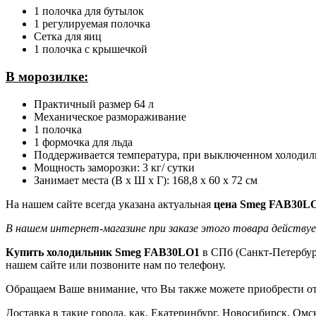
1 полочка для бутылок
1 регулируемая полочка
Сетка для яиц
1 полочка с крышечкой
В морозилке:
Практичный размер 64 л
Механическое размораживание
1 полочка
1 формочка для льда
Поддерживается температура, при выключенном холодиль
Мощность заморозки: 3 кг/ сутки
Занимает места (В х Ш х Г): 168,8 х 60 х 72 см
На нашем сайте всегда указана актуальная
цена Smeg FAB30L
В нашем интернет-магазине при заказе этого товара действуе
Купить холодильник Smeg FAB30LO1
в СПб (Санкт-Петербург
нашем сайте или позвоните нам по телефону.
Обращаем Ваше внимание, что Вы также можете приобрести 
Доставка в такие города, как, Екатеринбург, Новосибирск, Ом