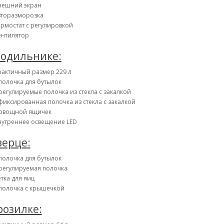
нешний экран
вторазморозка
рмостат с регулировкой
ентилятор
лодильнике:
рактичный размер 229 л
полочка для бутылок
регулируемые полочка из стекла с закалкой
фиксированная полочка из стекла с закалкой
 овощной ящичек
нутреннее освещение LED
верце:
полочка для бутылок
регулируемая полочка
тка для яиц
 полочка с крышечкой
розилке: