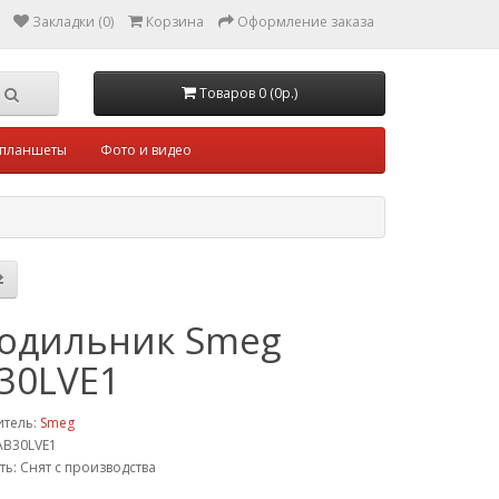
Закладки (0)
Корзина
Оформление заказа
Товаров 0 (0р.)
 планшеты
Фото и видео
одильник Smeg
30LVE1
итель:
Smeg
AB30LVE1
ть: Снят с производства