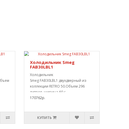
Холодильник Smeg
FAB30LBL1
Холодильник
Объем
Smeg FAB30LBL1 двухдверный из
коллекции RETRO 50.Объем 296
литров, ширина 60 с..
170762р.
КУПИТЬ