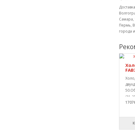
Доставка
Волгогра
Самара, 
Пермь, В
города 
Реко
Хол
FAB
Холо
двух
50.О
см, а
1707