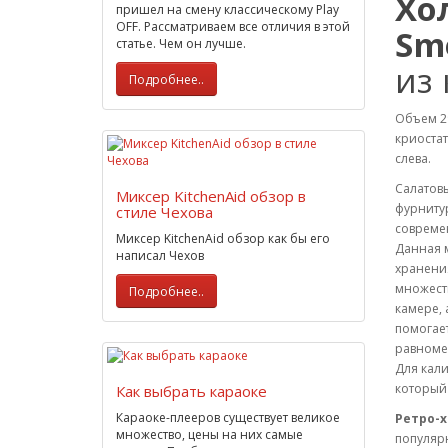
Хо
пришел на смену классическому Play
OFF. Рассматриваем все отличия в этой
Sm
статье. Чем он лучше.
из
Подробнее..
Объем 29
криостат
слева.
Салатов
Миксер KitchenAid обзор в
фурниту
стиле Чехова
современ
Миксер KitchenAid обзор как бы его
Данная 
написал Чехов
хранения
множеств
Подробнее..
камере, 
помогает
равномер
Для кал
который 
Как выбрать караоке
Караоке-плееров существует великое
Ретро-х
множество, цены на них самые
популяр