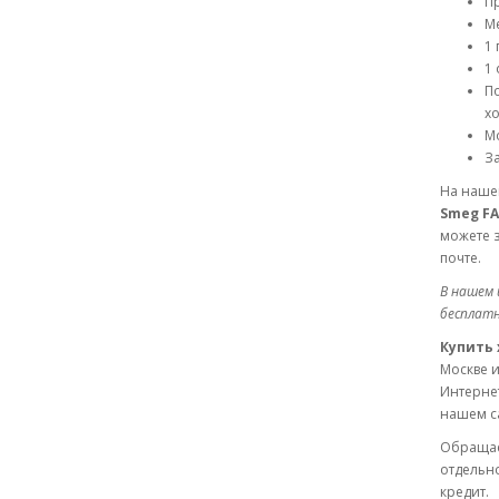
П
М
1 
1 
П
хо
Мо
За
На нашем
Smeg FA
можете 
почте.
В нашем 
бесплатн
Купить 
Москве 
Интернет
нашем са
Обращае
отдельн
кредит.