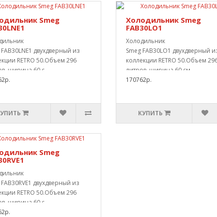
одильник Smeg
Холодильник Smeg
30LNE1
FAB30LO1
дильник
Холодильник
 FAB30LNE1 двухдверный из
Smeg FAB30LO1 двухдверный и
екции RETRO 50.Объем 296
коллекции RETRO 50.Объем 29
в, ширина 60 с..
литров, ширина 60 см..
62р.
170762р.
КУПИТЬ
КУПИТЬ
одильник Smeg
30RVE1
дильник
 FAB30RVE1 двухдверный из
екции RETRO 50.Объем 296
в, ширина 60 с..
62р.