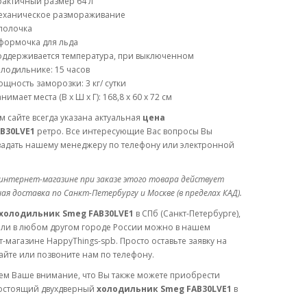
рактичный размер 64 л
еханическое размораживание
полочка
формочка для льда
оддерживается температура, при выключенном
лодильнике: 15 часов
щность заморозки: 3 кг/ сутки
нимает места (В х Ш х Г): 168,8 х 60 х 72 см
 сайте всегда указана актуальная
цена
B30LVE1
ретро. Все интересующие Вас вопросы Вы
задать нашему менеджеру по телефону или электронной
интернет-магазине при заказе этого товара действует
ая доставка по Санкт-Петербургу и Москве (в пределах КАД).
холодильник Smeg FAB30LVE1
в СПб (Санкт-Петербурге),
или в любом другом городе России можно в нашем
-магазине HappyThings-spb. Просто оставьте заявку на
йте или позвоните нам по телефону.
м Ваше внимание, что Вы также можете приобрести
остоящий двухдверный
холодильник Smeg FAB30LVE1
в