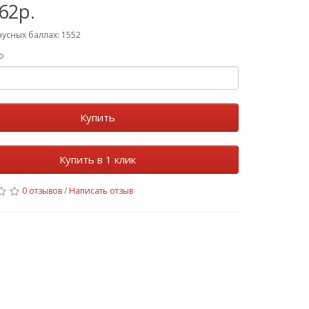
62р.
й
нусных баллах: 1552
о
Купить
Купить в 1 клик
0 отзывов
/
Написать отзыв