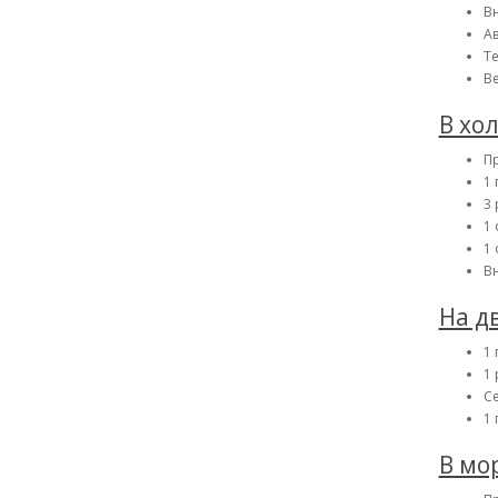
В
А
Те
В
В хо
П
1 
3 
1 
1
В
На д
1 
1 
Се
1
В мо