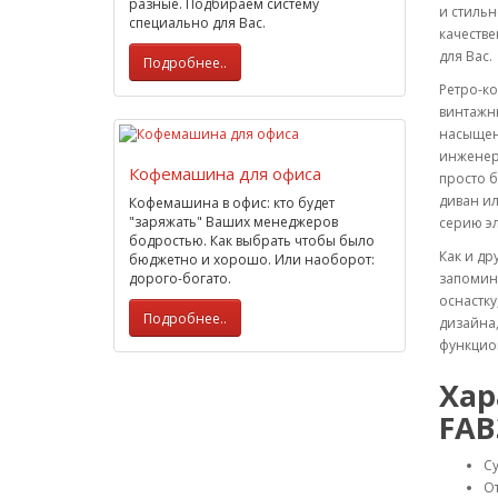
разные. Подбираем систему
и стильн
специально для Вас.
качестве
для Вас.
Подробнее..
Ретро-ко
винтажны
насыщен
инженер
Кофемашина для офиса
просто б
диван ил
Кофемашина в офис: кто будет
"заряжать" Ваших менеджеров
серию эл
бодростью. Как выбрать чтобы было
Как и др
бюджетно и хорошо. Или наоборот:
дорого-богато.
запомин
оснастку
Подробнее..
дизайна,
функцио
Хар
FAB
С
От