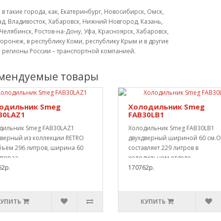
 в такие города, как, Екатеринбург, Новосибирск, Омск,
д, Владивосток, Хабаровск, Нижний Новгород, Казань,
Челябинск, Ростов-на-Дону, Уфа, Красноярск, Хабаровск,
оронеж, в республику Коми, республику Крым и в другие
и регионы России – транспортной компанией.
мендуемые товары
одильник Smeg
Холодильник Smeg
30LAZ1
FAB30LB1
дильник Smeg FAB30LAZ1
Холодильник Smeg FAB30LB1
дверный из коллекции RETRO
двухдверный шириной 60 см.
бъем 296 литров, ширина 60
составляет 229 литров в
втораз..
холодильном отделе..
62р.
170762р.
КУПИТЬ
КУПИТЬ