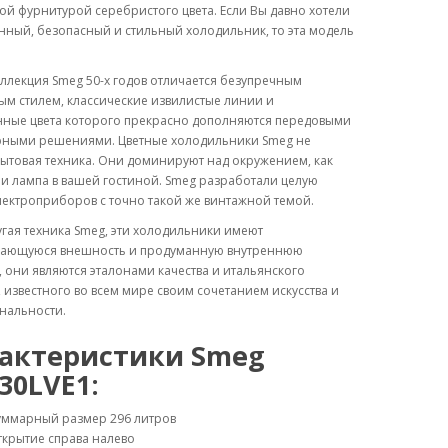
ой фурнитурой серебристого цвета. Если Вы давно хотели
нный, безопасный и стильный холодильник, то эта модель
ллекция Smeg 50-х годов отличается безупречным
м стилем, классические извилистые линии и
ные цвета которого прекрасно дополняются передовыми
ными решениями. Цветные холодильники Smeg не
ытовая техника. Они доминируют над окружением, как
и лампа в вашей гостиной. Smeg разработали целую
ектроприборов с точно такой же винтажной темой.
угая техника Smeg, эти холодильники имеют
ающуюся внешность и продуманную внутреннюю
, они являются эталонами качества и итальянского
 известного во всем мире своим сочетанием искусства и
нальности.
актеристики Smeg
30LVE1:
уммарный размер 296 литров
крытие справа налево