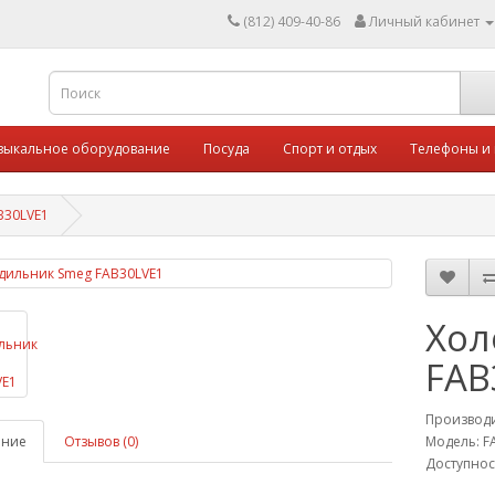
(812) 409-40-86
Личный кабинет
зыкальное оборудование
Посуда
Спорт и отдых
Телефоны и
B30LVE1
Хол
FAB
Производ
ание
Отзывов (0)
Модель: F
Доступнос