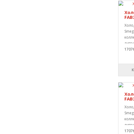
Хол
FAB
Холо
Smeg
колл
литро
1707
Хол
FAB
Холо
Smeg
колл
литро
1707