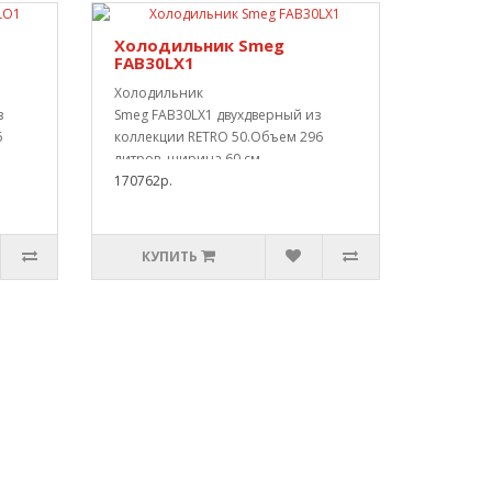
Холодильник Smeg
FAB30LX1
Холодильник
з
Smeg FAB30LX1 двухдверный из
6
коллекции RETRO 50.Объем 296
литров, ширина 60 см..
170762р.
КУПИТЬ