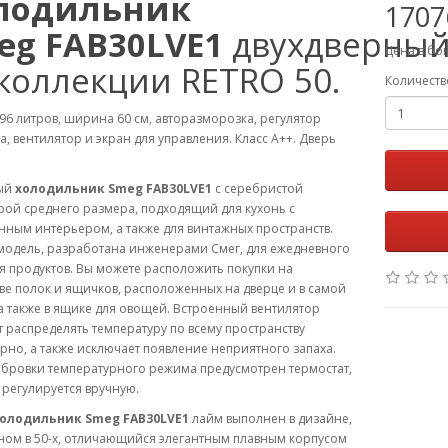
лодильник
1707
eg FAB30LVE1
двухдверны
Цена в бо
 коллекции RETRO 50.
Количеств
6 литров, ширина 60 см, авторазморозка, регулятор
а, вентилятор и экран для управления. Класс А++. Дверь
ый
холодильник Smeg FAB30LVE1
с серебристой
рой среднего размера, подходящий для кухонь с
ным интерьером, а также для винтажных пространств.
модель, разработана инженерами Смег, для ежедневного
 продуктов. Вы можете расположить покупки на
е полок и ящичков, расположенных на дверце и в самой
а также в ящике для овощей. Встроенный вентилятор
 распределять температуру по всему пространству
но, а также исключает появление неприятного запаха.
ибровки температурного режима предусмотрен термостат,
регулируется вручную.
олодильник Smeg FAB30LVE1
лайм выполнен в дизайне,
ном в 50-х, отличающийся элегантным плавным корпусом