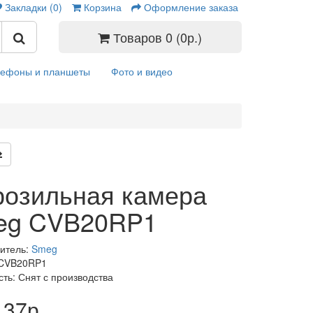
Закладки (0)
Корзина
Оформление заказа
Товаров 0 (0р.)
лефоны и планшеты
Фото и видео
озильная камера
eg CVB20RP1
итель:
Smeg
 CVB20RP1
сть: Снят с производства
137р.