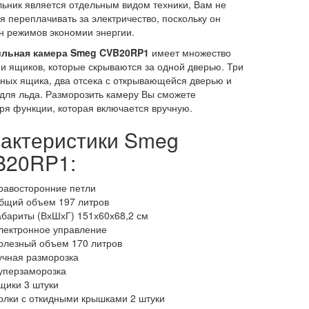
ьник является отдельным видом техники, Вам не
я переплачивать за электричество, поскольку он
 режимов экономии энергии.
льная камера Smeg CVB20RP1
имеет множество
 и ящиков, которые скрываются за одной дверью. Три
ных ящика, два отсека с открывающейся дверью и
ля льда. Разморозить камеру Вы сможете
ря функции, которая включается вручную.
актеристики Smeg
B20RP1:
равосторонние петли
бщий объем 197 литров
абариты (ВхШхГ) 151х60х68,2 см
лектронное управление
олезный объем 170 литров
учная разморозка
уперзаморозка
щики 3 штуки
олки с откидными крышками 2 штуки