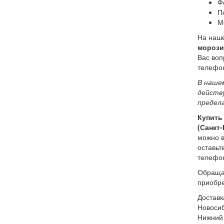
Ф
П
М
На наше
морози
Вас воп
телефон
В наше
действ
предела
Купить
(Санкт-
можно в
оставьт
телефо
Обращае
приобр
Доставк
Новосиб
Нижний 