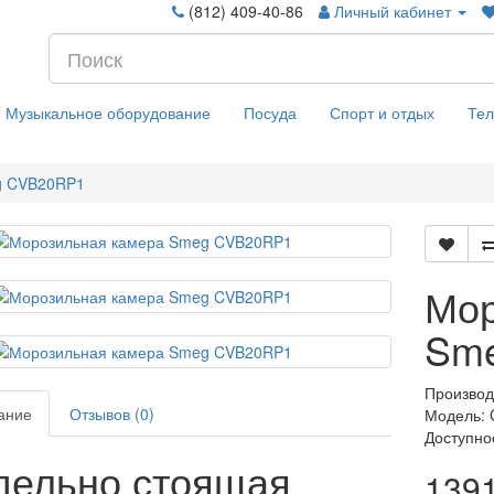
(812) 409-40-86
Личный кабинет
Музыкальное оборудование
Посуда
Спорт и отдых
Те
g CVB20RP1
Мор
Sm
Производ
ание
Отзывов (0)
Модель:
Доступно
дельно стоящая
139