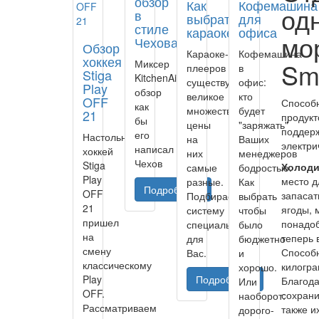
обзор
Как
Кофемашина
од
в
выбрать
для
стиле
караоке
офиса
мо
Чехова
Обзор
Караоке-
Кофемашина
хоккея
Sm
Миксер
плееров
в
Stiga
KitchenAid
существует
офис:
Play
обзор
великое
кто
OFF
Способн
как
множество,
будет
21
продукт
бы
цены
"заряжать"
поддерж
его
Настольный
на
Ваших
электри
написал
хоккей
них
менеджеров
Чехов
Stiga
Холоди
самые
бодростью.
Play
место д
разные.
Как
Подробнее..
OFF
запасат
Подбираем
выбрать
21
ягоды, 
систему
чтобы
пришел
понадоб
специально
было
на
теперь 
для
бюджетно
смену
Способн
Вас.
и
классическому
килогра
хорошо.
Play
Подробнее..
Благода
Или
OFF.
сохрани
наоборот:
Рассматриваем
также и
дорого-