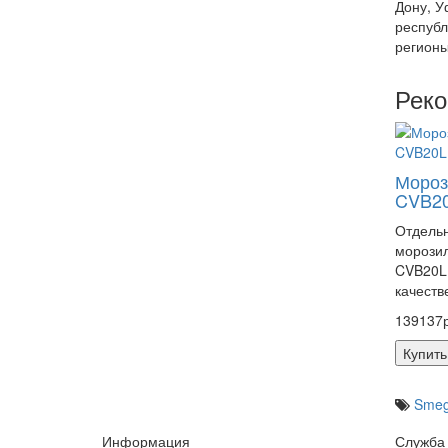
Дону, У
республ
регионы
Рек
Мороз
CVB2
Отдель
морози
CVB20L
качеств
139137р
Купить
Sme
Информация
Служба