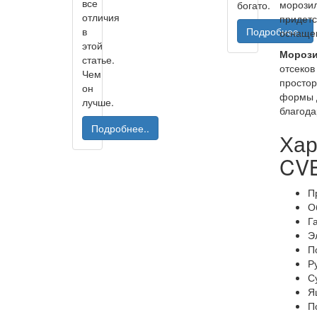
все
морозил
богато.
отличия
придетс
в
Подробнее..
оснащен
этой
Морози
статье.
отсеков
Чем
простор
он
формы д
лучше.
благода
Подробнее..
Хар
CV
П
О
Г
Э
П
Р
С
Я
П