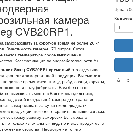
нодверная
Цена в б
розильная камера
Количес
eg CVB20RP1.
а замораживать за короткое время не более 20 кг
ов. Вместимость камеры 170 литров. Сутки
ивается температура после выключения
чества. Классификация по энергобезопасности А+.
льник Smeg CVB20RP1 кремовый
это отдельное
ля хранения замороженной продукции. Вы сможете
ь на долгое время мясо, птицу, рыбу, овощи, фрукты,
мороженое и полуфабрикаты. Вам больше не
ится выискивать место в Вашем холодильнике,
все под рукой в отдельной камере для хранения.
ость замораживать за сутки около двадцати
ммов продукции, позволяет хранить большие запасы.
ря быстрому режиму заморозки Вы сможете
ть не только изначальный вид, но и вкус продуктов, а
х полезные свойства. Несмотря на то, что