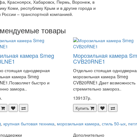
фа, Красноярск, Хабаровск, Пермь, Воронеж, в
ику Коми, республику Крым и в другие города и
 России – транспортной компанией.
омендуемые товары
ильная камера Smeg
Морозильная камера S
0LNE1
CVB20RNE1
но стоящая однодверная
Отдельно стоящая однодверна
льная камера Smeg
морозильная камера Smeg
NE1.Позволяет быстро и
CVB20RNE1.Дает возможность
енно замора..
стремительно замороз..
.
139137р.
Купить
g
,
крупная бытовая техника
,
морозильная камера
,
стиль 50-ых
,
петл
 поддержки
Дополнительно