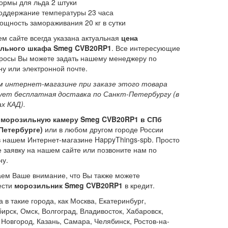
ормы для льда 2 штуки
оддержание температуры 23 часа
ощность замораживания 20 кг в сутки
м сайте всегда указана актуальная
цена
льного шкафа Smeg CVB20RP1
. Все интересующие
росы Вы можете задать нашему менеджеру по
у или электронной почте.
м интернет-магазине при заказе этого товара
ует бесплатная доставка по Санкт-Петербургу (в
х КАД).
 морозильную камеру Smeg CVB20RP1 в СПб
Петербурге)
или в любом другом городе России
 нашем Интернет-магазине HappyThings-spb. Просто
е заявку на нашем сайте или позвоните нам по
ну.
м Ваше внимание, что Вы также можете
ести
морозильник Smeg CVB20RP1
в кредит.
а в такие города, как Москва, Екатеринбург,
ирск, Омск, Волгоград, Владивосток, Хабаровск,
Новгород, Казань, Самара, Челябинск, Ростов-на-