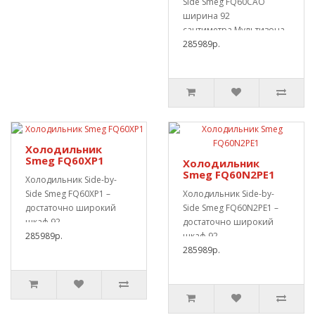
Side Smeg FQ60CAO
ширина 92
сантиметра.Мультизона,
позволяющая выбирать
285989р.
тип хран..
Холодильник
Smeg FQ60XP1
Холодильник
Smeg FQ60N2PE1
Холодильник Side-by-
Side Smeg FQ60XP1 –
Холодильник Side-by-
достаточно широкий
Side Smeg FQ60N2PE1 –
шкаф 92
достаточно широкий
сантиметра.Специализированное
285989р.
шкаф 92
отд..
сантиметра.Специализи..
285989р.