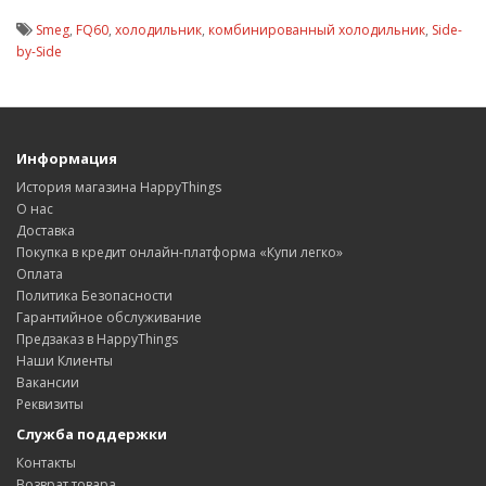
Smeg
,
FQ60
,
холодильник
,
комбинированный холодильник
,
Side-
by-Side
Информация
История магазина HappyThings
О нас
Доставка
Покупка в кредит онлайн-платформа «Купи легко»
Оплата
Политика Безопасности
Гарантийное обслуживание
Предзаказ в HappyThings
Наши Клиенты
Вакансии
Реквизиты
Служба поддержки
Контакты
Возврат товара