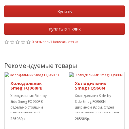
Купить
Купить в 1 клик
0 отзывов
/
Написать отзыв
Рекомендуемые товары
Холодильник
Холодильник
Smeg FQ960PB
Smeg FQ960N
Холодильник Side-by-
Холодильник Side-by-
Side Smeg FQ960PB
Side Smeg FQ960N
отдельно стоящий
шириной 92 см. Отдел
четырехдверный
«Мультизон».Уникальная
шириной 92
285989р.
подсветка, обеспечи..
285989р.
сантиметра.Отделени..