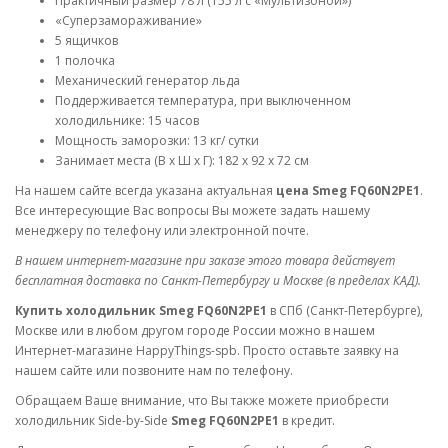
Практичный размер 78 л (155 л с «Мультизоной»)
«Суперзамораживание»
5 ящичков
1 полочка
Механический генератор льда
Поддерживается температура, при выключенном
холодильнике: 15 часов
Мощность заморозки: 13 кг/ сутки
Занимает места (В х Ш х Г): 182 х 92 х 72 см
На нашем сайте всегда указана актуальная
цена Smeg FQ60N2PE1
.
Все интересующие Вас вопросы Вы можете задать нашему
менеджеру по телефону или электронной почте.
В нашем интернет-магазине при заказе этого товара действует
бесплатная доставка по Санкт-Петербургу и Москве (в пределах КАД).
Купить холодильник Smeg FQ60N2PE1
в СПб (Санкт-Петербурге),
Москве или в любом другом городе России можно в нашем
Интернет-магазине HappyThings-spb. Просто оставьте заявку на
нашем сайте или позвоните нам по телефону.
Обращаем Ваше внимание, что Вы также можете приобрести
холодильник Side-by-Side
Smeg FQ60N2PE1
в кредит.