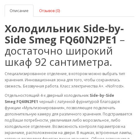
Описание
Отзывов (0)
Холодильник Side-by-
Side Smeg FQ60N2PE1
–
достаточно широкий
шкаф 92 сантиметра.
Специализированное отделение, в котором можно выбрать тип
хранения. Инновационная зона для того, чтобы сохранялась
свежесть. Беззвучная работа. Класс электричества А+. «NoFrost».
Отдельностоящий 4-х дверный холодильник
Side-by-Side
Smeg FQ60N2PE1
черный с латунной фурнитурой благодаря
функции «Мультизонирования», позволяющее подключать
дополнительную камеру для различного хранения. Подстраивается
под Ваши потребности, увеличивая либо морозильное, либо
холодильное отделение. Возможность контроля параметров на
экранчике, расположенном на двери. В ящиках, встроенные лампы,
которые позволяют фруктам лучше хранится. Общее освещение в