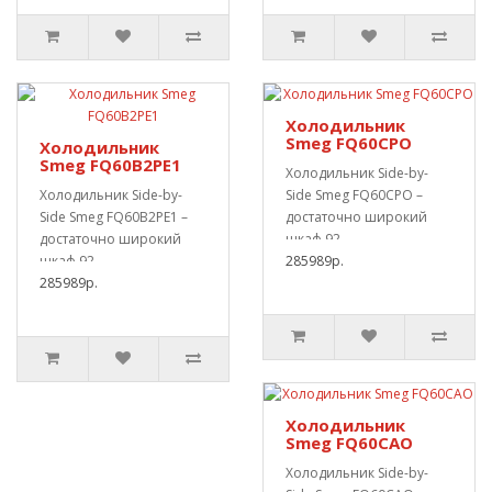
Холодильник
Smeg FQ60CPO
Холодильник
Smeg FQ60B2PE1
Холодильник Side-by-
Холодильник Side-by-
Side Smeg FQ60CPO –
Side Smeg FQ60B2PE1 –
достаточно широкий
достаточно широкий
шкаф 92
шкаф 92
сантиметра.Специализирован
285989р.
сантиметра.Специализи..
285989р.
отд..
Холодильник
Smeg FQ60CAO
Холодильник Side-by-