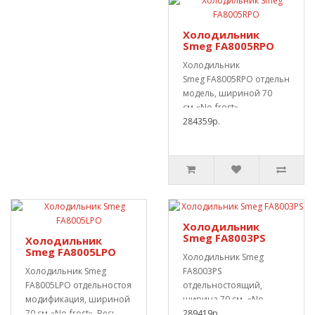
Холодильник
Smeg FA8005RPO
Холодильник
Smeg FA8005RPO отдельносто
модель, шириной 70
см.«No-frost».
Совокупный об..
284359р.
Холодильник
Smeg FA8003PS
Холодильник
Smeg FA8005LPO
Холодильник Smeg
Холодильник Smeg
FA8003PS
FA8005LPO отдельностоящая
отдельностоящий,
модификация, шириной
ширина 70 см. «No-
70 см.«No-frost». Весь
frost».Полный объём 397
289419р.