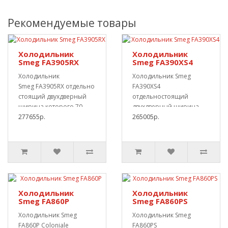
Рекомендуемые товары
Холодильник
Холодильник
Smeg FA3905RX
Smeg FA390XS4
Холодильник
Холодильник Smeg
Smeg FA3905RX отдельно
FA390XS4
стоящий двухдверный
отдельностоящий
ширина которого 70
двухдверный ширина
см.«No-frost». О..
277655р.
которого 70 см.«No-
265005р.
frost». Совокупный о..
Холодильник
Холодильник
Smeg FA860P
Smeg FA860PS
Холодильник Smeg
Холодильник Smeg
FA860P Coloniale
FA860PS