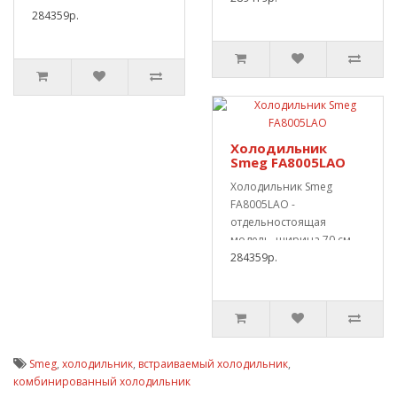
объём 39..
284359р.
л. Категория эл..
Холодильник
Smeg FA8005LAO
Холодильник Smeg
FA8005LAO -
отдельностоящая
модель, ширина 70 см.
«No-frost».Весь объём
284359р.
397 л. Клас..
Smeg
,
холодильник
,
встраиваемый холодильник
,
комбинированный холодильник