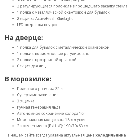
2 регулирующиеся полочки из прошедшего закалку стекла
1 полка с металлической окантовкой для бутылок
2 ящичка ActiveFresh BlueLight
LED-подсветка внутри
На дверце:
1 полка для бутылок с металлической окантовкой
1 полки с возможностью регулировать
2 полки с прозрачной крышкой
Секция для яиц
В морозилке:
Полезного размера 82 л
Суперзамораживание
3 ящичка
Ручная генерация льда
Автономное сохранение холода 16 ч.
Морозильная мощность: 18 кг/сутки
Занимает места (ВхШхГ): 190х70х63 см
На нашем сайте всегда указана актуальная цена
холодильника