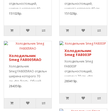
отдельностоящий,
отдельностоящий,
ширина которого 60
широта которого 60 см.
см.«No-frost». Общий
151028р.
«No-frost».Объём 328 л.
151028р.
объё..
Категория э..
Холодильник
Smeg FA8003P
Холодильник
Smeg FA8005RAO
Холодильник Smeg
Холодильник
FA8003P
Smeg FA8005RAO отдельностоящий,
отдельностоящий,
ширина которого 70
ширина 70 см. «No-
см.«No-frost». Общий
frost».Суммарный объём
289419р.
объём ..
284359р.
397 л. Класс потр..