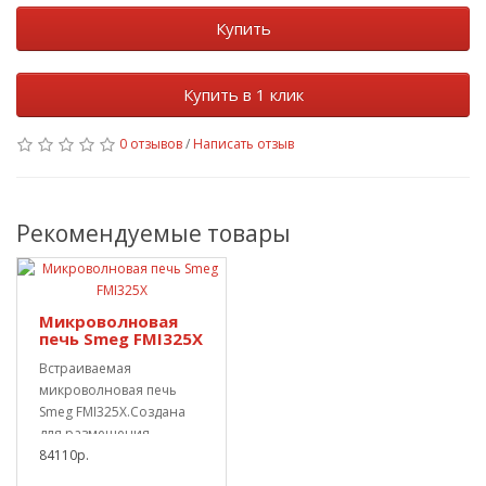
Купить
Купить в 1 клик
0 отзывов
/
Написать отзыв
Рекомендуемые товары
Микроволновая
печь Smeg FMI325X
Встраиваемая
микроволновая печь
Smeg FMI325X.Создана
для размещения
кухонных гарнитурах
84110р.
различной ко..