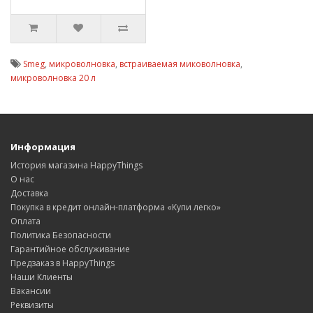
Smeg
,
микроволновка
,
встраиваемая миковолновка
,
микроволновка 20 л
Информация
История магазина HappyThings
О нас
Доставка
Покупка в кредит онлайн-платформа «Купи легко»
Оплата
Политика Безопасности
Гарантийное обслуживание
Предзаказ в HappyThings
Наши Клиенты
Вакансии
Реквизиты