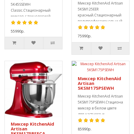
Миксер KitchenAid Artisan
5K45SSEWH
5KSM125EER
Classic.Стационарный
красный.Стационарный
миксер с технологией
полупрофессиональный
планетарного
кухонный комбайн. Это..
вращения. Чаша на..
55990р.
75990р.
Миксер KitchenAid
Artisan
5KSM175PSEWH
Миксер KitchenAid Artisan
5KSM175PSEWH.Стационарный
миксер в белом цвете
для частного и
профессионал..
Миксер KitchenAid
Artisan
85990р.
5KSM175PSECA