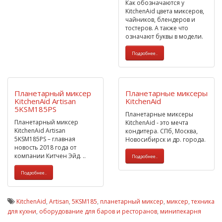
Как обозначаются у
KitchenAid цвета миксеров,
чайников, блендеров и
тостеров. А также что
означают буквы в модели.
Подробнее..
Планетарный миксер
Планетарные миксеры
KitchenAid Artisan
KitchenAid
5KSM185PS
Планетарные миксеры
Планетарный миксер
KitchenAid - это мечта
KitchenAid Artisan
кондитера. СПб, Москва,
5KSM185PS – главная
Новосибирск и др. города.
новость 2018 года от
компании Китчен Эйд. ..
Подробнее..
Подробнее..
KitchenAid
,
Artisan
,
5KSM185
,
планетарный миксер
,
миксер
,
техника
для кухни
,
оборудование для баров и ресторанов
,
минипекарня