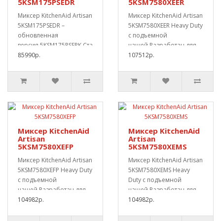
5KSM175PSEDR
5KSM7580XEER
Миксер KitchenAid Artisan
Миксер KitchenAid Artisan
5KSM175PSEDR –
5KSM7580XEER Heavy Duty
обновленная
с подъемной
версия 5KSM175PSEPK.Стационарный
чашей.Разработан для
план..
85990р.
профессионал..
107512р.
Миксер KitchenAid
Миксер KitchenAid
Artisan
Artisan
5KSM7580XEFP
5KSM7580XEMS
Миксер KitchenAid Artisan
Миксер KitchenAid Artisan
5KSM7580XEFP Heavy Duty
5KSM7580XEMS Heavy
с подъемной
Duty с подъемной
чашей.Разработан для
чашей.Разработан для
профессионал..
104982р.
профессионал..
104982р.