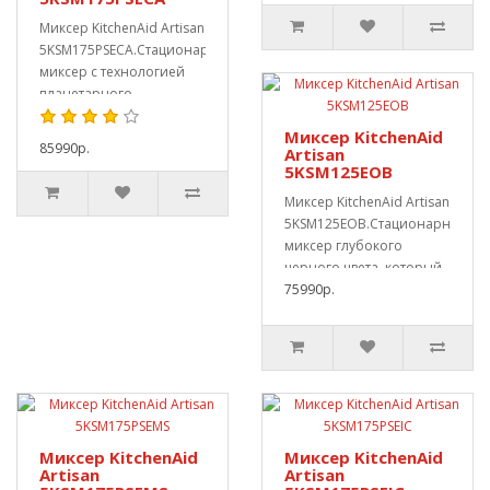
Миксер KitchenAid Artisan
5KSM175PSECA.Стационарный
миксер c технологией
планетарного
вращения. Полу..
Миксер KitchenAid
85990р.
Artisan
5KSM125EOB
Миксер KitchenAid Artisan
5KSM125EOB.Стационарный
миксер глубокого
черного цвета, который
будет элег..
75990р.
Миксер KitchenAid
Миксер KitchenAid
Artisan
Artisan