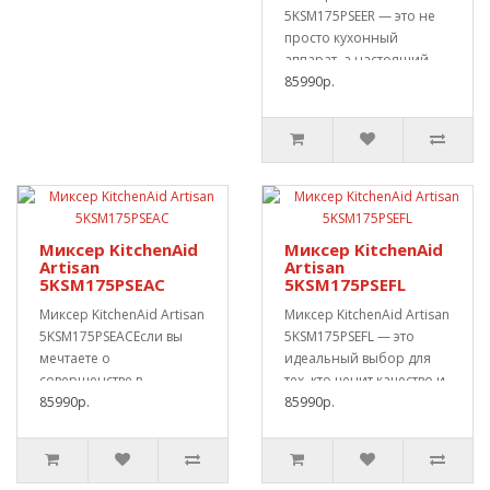
5KSM175PSEER — это не
просто кухонный
аппарат, а настоящий
символ кулинарн..
85990р.
Миксер KitchenAid
Миксер KitchenAid
Artisan
Artisan
5KSM175PSEAC
5KSM175PSEFL
Миксер KitchenAid Artisan
Миксер KitchenAid Artisan
5KSM175PSEACЕсли вы
5KSM175PSEFL — это
мечтаете о
идеальный выбор для
совершенстве в
тех, кто ценит качество и
кулинарии и стремитесь
85990р.
стиль на..
85990р.
созда..