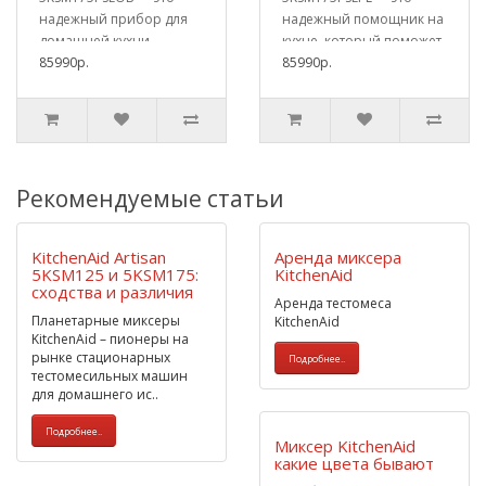
надежный прибор для
надежный помощник на
домашней кухни,
кухне, который поможет
который поможет лег..
85990р.
вам с приго..
85990р.
Рекомендуемые статьи
KitchenAid Artisan
Аренда миксера
5KSM125 и 5KSM175:
KitchenAid
сходства и различия
Аренда тестомеса
Планетарные миксеры
KitchenAid
KitchenAid – пионеры на
рынке стационарных
Подробнее..
тестомесильных машин
для домашнего ис..
Подробнее..
Миксер KitchenAid
какие цвета бывают