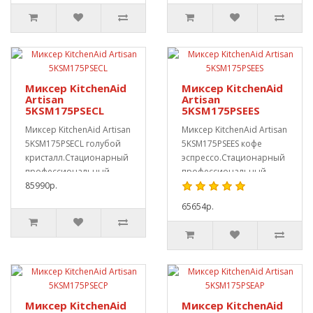
Миксер KitchenAid
Миксер KitchenAid
Artisan
Artisan
5KSM175PSECL
5KSM175PSEES
Миксер KitchenAid Artisan
Миксер KitchenAid Artisan
5KSM175PSECL голубой
5KSM175PSEES кофе
кристалл.Стационарный
эспрессо.Стационарный
профессиональный,
профессиональный,
подходит и дл..
85990р.
подходит и для д..
65654р.
Миксер KitchenAid
Миксер KitchenAid