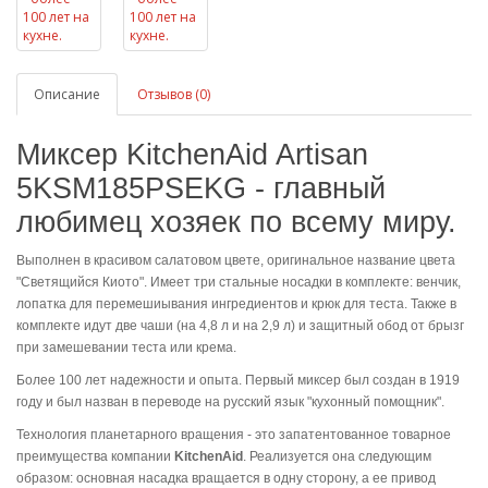
Описание
Отзывов (0)
Миксер KitchenAid Artisan
5KSM185PSEKG - главный
любимец
хозяек по всему миру.
Выполнен в красивом салатовом цвете, оригинальное название
цвета
"Светящийся Киото". Имеет три стальные носадки в
комплекте: венчик,
лопатка для перемешиывания ингредиентов и
крюк для теста. Также в
комплекте идут две чаши (на 4,8 л и на
2,9 л) и защитный обод от брызг
при замешевании теста или
крема.
Более 100 лет надежности и опыта. Первый миксер был создан в
1919
году и был назван в переводе на русский язык "кухонный
помощник".
Технология планетарного вращения - это
запатентованное товарное
преимущества компании
KitchenAid
.
Реализуется она следующим
образом: основная насадка вращается
в одну сторону, а ее привод