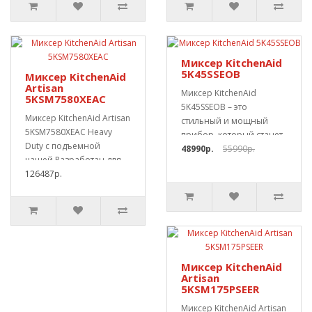
Миксер KitchenAid
5K45SSEOB
Миксер KitchenAid
Artisan
Миксер KitchenAid
5KSM7580XEAC
5K45SSEOB – это
Миксер KitchenAid Artisan
стильный и мощный
5KSM7580XEAC Heavy
прибор, который станет
Duty с подъемной
незаменимым
48990р.
55990р.
чашей.Разработан для
помощником н..
профессионал..
126487р.
Миксер KitchenAid
Artisan
5KSM175PSEER
Миксер KitchenAid Artisan