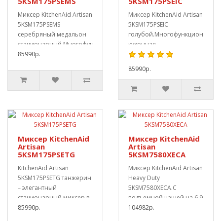
5KSM175PSEMS
5KSM175PSEIC
Миксер KitchenAid Artisan
Миксер KitchenAid Artisan
5KSM175PSEMS
5KSM175PSEIC
серебряный медальон
голубой.Многофункциональна
стационарный.Многофункциональный
кухонная
кухонный..
85990р.
тестомесильная машина
дл..
85990р.
Миксер KitchenAid
Миксер KitchenAid
Artisan
Artisan
5KSM175PSETG
5KSM7580XECA
KitchenAid Artisan
Миксер KitchenAid Artisan
5KSM175PSETG танжерин
Heavy Duty
– элегантный
5KSM7580XECA.С
стационарный миксер в
подъемной чашей на 6.9
сочном оранжевом
85990р.
л для
104982р.
цвете. ..
профессионального и..