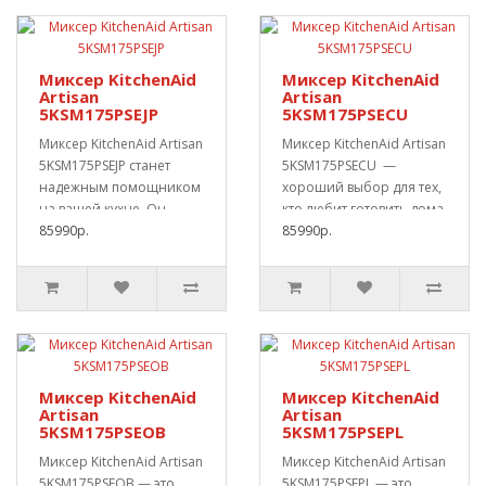
Миксер KitchenAid
Миксер KitchenAid
Artisan
Artisan
5KSM175PSEJP
5KSM175PSECU
Миксер KitchenAid Artisan
Миксер KitchenAid Artisan
5KSM175PSEJP станет
5KSM175PSECU —
надежным помощником
хороший выбор для тех,
на вашей кухне. Он
кто любит готовить дома.
подходит д..
85990р.
..
85990р.
Миксер KitchenAid
Миксер KitchenAid
Artisan
Artisan
5KSM175PSEOB
5KSM175PSEPL
Миксер KitchenAid Artisan
Миксер KitchenAid Artisan
5KSM175PSEOB — это
5KSM175PSEPL — это