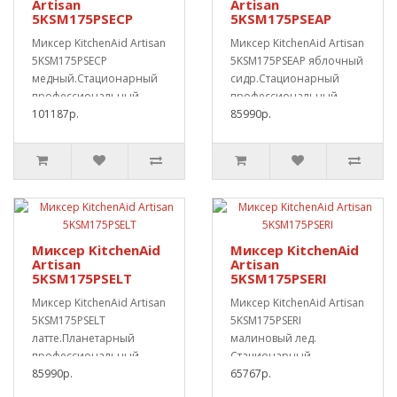
Artisan
Artisan
5KSM175PSECP
5KSM175PSEAP
Миксер KitchenAid Artisan
Миксер KitchenAid Artisan
5KSM175PSECP
5KSM175PSEAP яблочный
медный.Стационарный
сидр.Стационарный
профессиональный,
профессиональный,
подходит и для
101187р.
подходит для дом..
85990р.
домашнег..
Миксер KitchenAid
Миксер KitchenAid
Artisan
Artisan
5KSM175PSELT
5KSM175PSERI
Миксер KitchenAid Artisan
Миксер KitchenAid Artisan
5KSM175PSELT
5KSM175PSERI
латте.Планетарный
малиновый лед.
профессиональный,
Стационарный
подходит и для
85990р.
профессиональный,
65767р.
домашнего ..
подходит и для ..