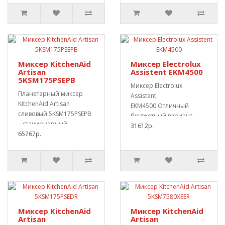
Миксер KitchenAid
Миксер Electrolux
Artisan
Assistent EKM4500
5KSM175PSEPB
Миксер Electrolux
Планетарный миксер
Assistent
KitchenAid Artisan
EKM4500.Отличный
сливовый 5KSM175PSEPB
бюджетный вариант
– стационарный
знаменитого KitchenAid
31612р.
профессиональный
65767р.
от именитого е..
миксер, ..
Миксер KitchenAid
Миксер KitchenAid
Artisan
Artisan