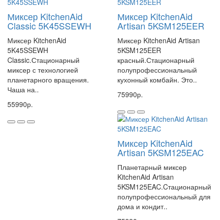
Миксер KitchenAid
Миксер KitchenAid
Classic 5K45SSEWH
Artisan 5KSM125EER
Миксер KitchenAid
Миксер KitchenAid Artisan
5K45SSEWH
5KSM125EER
Classic.Стационарный
красный.Стационарный
миксер с технологией
полупрофессиональный
планетарного вращения.
кухонный комбайн. Это..
Чаша на..
75990р.
55990р.
Миксер KitchenAid
Artisan 5KSM125EAC
Планетарный миксер
KitchenAid Artisan
5KSM125EAC.Cтационарный
полупрофессиональный для
дома и кондит..