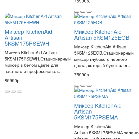
75990р.
Миксер KitchenAid
Миксер KitchenAid
Artisan
Artisan 5KSM125EOB
5KSM175PSEWH
Миксер KitchenAid Artisan
Миксер KitchenAid Artisan
5KSM125EOB.Стационарный
5KSM175PSEWH.Стационарный
миксер глубокого черного
миксер в белом цвете для
цвета, который будет элег..
частного и профессионал..
75990р.
85990р.
Миксер KitchenAid
Artisan
5KSM175PSEMA
Миксер KitchenAid
Artisan 5KSM175PSEMA зелено
яблоко – обновленная