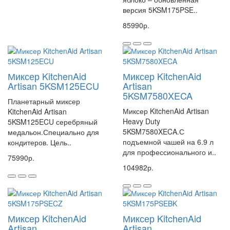
версия 5KSM175PSE..
85990р.
Миксер KitchenAid
Миксер KitchenAid
Artisan 5KSM125ECU
Artisan
5KSM7580XECA
Планетарный миксер
Миксер KitchenAid Artisan
KitchenAid Artisan
Heavy Duty
5KSM125ECU серебряный
5KSM7580XECA.С
медальон.Специально для
подъемной чашей на 6.9 л
кондитеров. Цель..
для профессионального и..
75990р.
104982р.
Миксер KitchenAid
Миксер KitchenAid
Artisan
Artisan