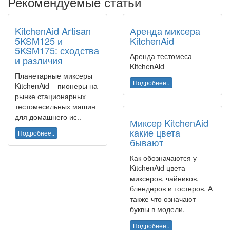
Рекомендуемые статьи
KitchenAid Artisan
Аренда миксера
5KSM125 и
KitchenAid
5KSM175: сходства
Аренда тестомеса
и различия
KitchenAid
Планетарные миксеры
Подробнее..
KitchenAid – пионеры на
рынке стационарных
тестомесильных машин
для домашнего ис..
Миксер KitchenAid
какие цвета
Подробнее..
бывают
Как обозначаются у
KitchenAid цвета
миксеров, чайников,
блендеров и тостеров. А
также что означают
буквы в модели.
Подробнее..