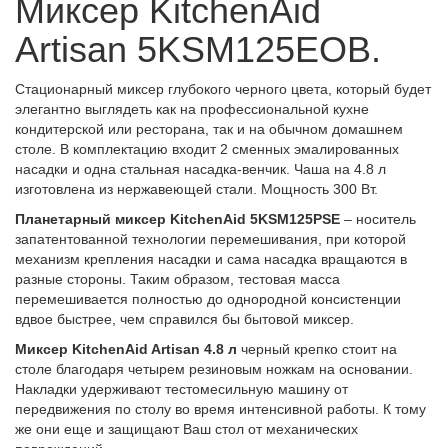
Миксер KitchenAid
Artisan 5KSM125EOB.
Стационарный миксер глубокого черного цвета, который будет
элегантно выглядеть как на профессиональной кухне
кондитерской или ресторана, так и на обычном домашнем
столе. В комплектацию входит 2 сменных эмалированных
насадки и одна стальная насадка-венчик. Чаша на 4.8 л
изготовлена из нержавеющей стали. Мощность 300 Вт.
Планетарный миксер KitchenAid 5KSM125PSE
– носитель
запатентованной технологии перемешивания, при которой
механизм крепления насадки и сама насадка вращаются в
разные стороны. Таким образом, тестовая масса
перемешивается полностью до однородной консистенции
вдвое быстрее, чем справился бы бытовой миксер.
Миксер KitchenAid Artisan 4.8 л
черный крепко стоит на
столе благодаря четырем резиновым ножкам на основании.
Накладки удерживают тестомесильную машину от
передвижения по столу во время интенсивной работы. К тому
же они еще и защищают Ваш стол от механических