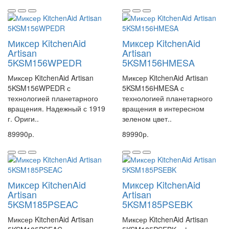
Миксер KitchenAid
Миксер KitchenAid
Artisan
Artisan
5KSM156WPEDR
5KSM156HMESA
Миксер KitchenAid Artisan
Миксер KitchenAid Artisan
5KSM156WPEDR с
5KSM156HMESA с
технологией планетарного
технологией планетарного
вращения. Надежный с 1919
вращения в интересном
г. Ориги..
зеленом цвет..
89990р.
89990р.
Миксер KitchenAid
Миксер KitchenAid
Artisan
Artisan
5KSM185PSEAC
5KSM185PSEBK
Миксер KitchenAid Artisan
Миксер KitchenAid Artisan