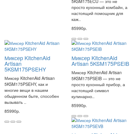
5KSM175ECU — это не
просто кухонный комбайн, а
настоящий помощник для
каж..
85990р.
Миксер KitchenAid
Миксер KitchenAid
Artisan
Artisan 5KSM175PSEIB
5KSM175PSEHY
Миксер KitchenAid Artisan
Миксер KitchenAid Artisan
5KSM175PSEIB — это не
5KSM175PSEHY, как и
просто кухонный прибор, а
многие вещи в нашем
настоящий символ
обыденном быте, способен
кулинарно..
вызывать ..
85990р.
85990р.