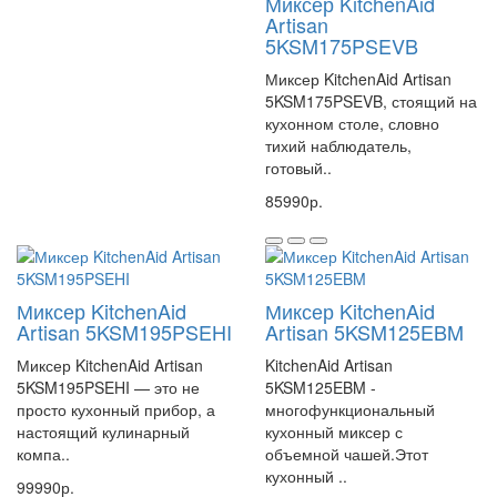
Миксер KitchenAid
Artisan
5KSM175PSEVB
Миксер KitchenAid Artisan
5KSM175PSEVB, стоящий на
кухонном столе, словно
тихий наблюдатель,
готовый..
85990р.
Миксер KitchenAid
Миксер KitchenAid
Artisan 5KSM195PSEHI
Artisan 5KSM125EBM
Миксер KitchenAid Artisan
KitchenAid Artisan
5KSM195PSEHI — это не
5KSM125EBM -
просто кухонный прибор, а
многофункциональный
настоящий кулинарный
кухонный миксер с
компа..
объемной чашей.Этот
кухонный ..
99990р.