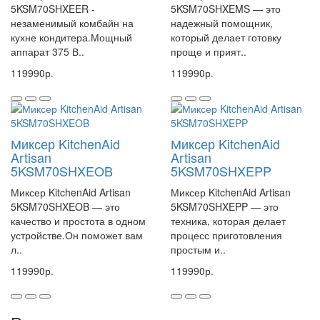
5KSM70SHXEER -
5KSM70SHXEMS — это
незаменимый комбайн на
надежный помощник,
кухне кондитера.Мощный
который делает готовку
аппарат 375 В..
проще и прият..
119990р.
119990р.
Миксер KitchenAid
Миксер KitchenAid
Artisan
Artisan
5KSM70SHXEOB
5KSM70SHXEPP
Миксер KitchenAid Artisan
Миксер KitchenAid Artisan
5KSM70SHXEOB — это
5KSM70SHXEPP — это
качество и простота в одном
техника, которая делает
устройстве.Он поможет вам
процесс приготовления
л..
простым и..
119990р.
119990р.