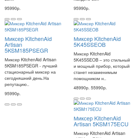
95990р.
95990р.
Миксер KitchenAid
Миксер KitchenAid
Artisan
5K45SSEOB
5KSM185PSEGR
Миксер KitchenAid
Миксер KitchenAid Artisan
5K45SSEOB – это стильный
5KSM185PSEGR - лучший
и мощный прибор, который
стационарный миксер на
станет незаменимым
сегодняшний день.На
помощником н..
репутацию..
48990р.
55990р.
95990р.
Миксер KitchenAid
Artisan 5KSM175ECU
Миксер KitchenAid Artisan