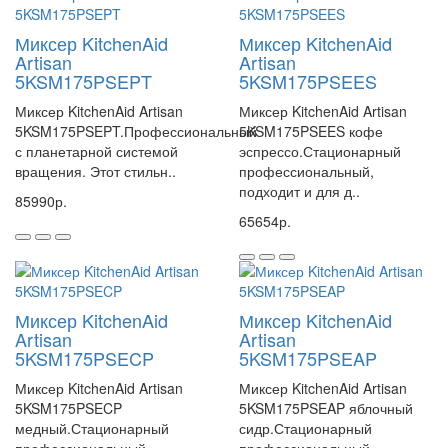
Миксер KitchenAid
Миксер KitchenAid
Artisan
Artisan
5KSM175PSEPT
5KSM175PSEES
Миксер KitchenAid Artisan
Миксер KitchenAid Artisan
5KSM175PSEPT.Профессиональный
5KSM175PSEES кофе
с планетарной системой
эспрессо.Стационарный
вращения. Этот стильн..
профессиональный,
подходит и для д..
85990р.
65654р.
Миксер KitchenAid
Миксер KitchenAid
Artisan
Artisan
5KSM175PSECP
5KSM175PSEAP
Миксер KitchenAid Artisan
Миксер KitchenAid Artisan
5KSM175PSECP
5KSM175PSEAP яблочный
медный.Стационарный
сидр.Стационарный