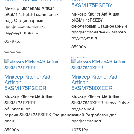
5KSM175PSEBY
Миксер KitchenAid Artisan
Миксер KitchenAid Artisan
5KSM175PSERI малиновый
5KSM175PSEBY
лед. Стационарный
фиолетовый.Стационарный
профессиональный,
профессиональный миксер,
подходит и для ..
подходит и д..
65767р.
85990р.
Миксер KitchenAid
Миксер KitchenAid
Artisan
Artisan
5KSM175PSEDR
5KSM7580XEER
Миксер KitchenAid Artisan
Миксер KitchenAid Artisan
5KSM175PSEDR –
5KSM7580XEER Heavy Duty с
обновленная
подъемной
версия 5KSM175PSEPK.Стационарный
чашей.Разработан для
план..
профессионал..
85990р.
107512р.