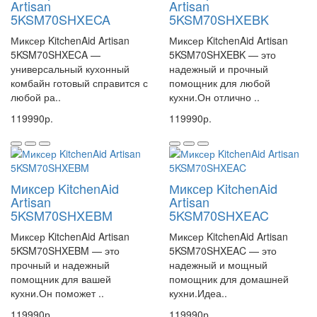
Artisan
Artisan
5KSM70SHXECA
5KSM70SHXEBK
Миксер KitchenAid Artisan
Миксер KitchenAid Artisan
5KSM70SHXECA —
5KSM70SHXEBK — это
универсальный кухонный
надежный и прочный
комбайн готовый справится с
помощник для любой
любой ра..
кухни.Он отлично ..
119990р.
119990р.
Миксер KitchenAid
Миксер KitchenAid
Artisan
Artisan
5KSM70SHXEBM
5KSM70SHXEAC
Миксер KitchenAid Artisan
Миксер KitchenAid Artisan
5KSM70SHXEBM — это
5KSM70SHXEAC — это
прочный и надежный
надежный и мощный
помощник для вашей
помощник для домашней
кухни.Он поможет ..
кухни.Идеа..
119990р.
119990р.