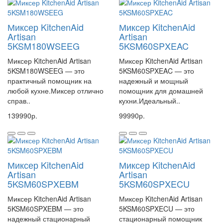
Миксер KitchenAid
Миксер KitchenAid
Artisan
Artisan
5KSM180WSEEG
5KSM60SPXEAC
Миксер KitchenAid Artisan
Миксер KitchenAid Artisan
5KSM180WSEEG — это
5KSM60SPXEAC — это
практичный помощник на
надежный и мощный
любой кухне.Миксер отлично
помощник для домашней
справ..
кухни.Идеальный..
139990р.
99990р.
Миксер KitchenAid
Миксер KitchenAid
Artisan
Artisan
5KSM60SPXEBM
5KSM60SPXECU
Миксер KitchenAid Artisan
Миксер KitchenAid Artisan
5KSM60SPXEBM — это
5KSM60SPXECU — это
надежный стационарный
стационарный помощник