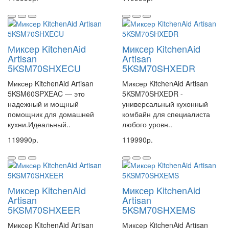
Миксер KitchenAid
Миксер KitchenAid
Artisan
Artisan
5KSM70SHXECU
5KSM70SHXEDR
Миксер KitchenAid Artisan
Миксер KitchenAid Artisan
5KSM60SPXEAC — это
5KSM70SHXEDR -
надежный и мощный
универсальный кухонный
помощник для домашней
комбайн для специалиста
кухни.Идеальный..
любого уровн..
119990р.
119990р.
Миксер KitchenAid
Миксер KitchenAid
Artisan
Artisan
5KSM70SHXEER
5KSM70SHXEMS
Миксер KitchenAid Artisan
Миксер KitchenAid Artisan