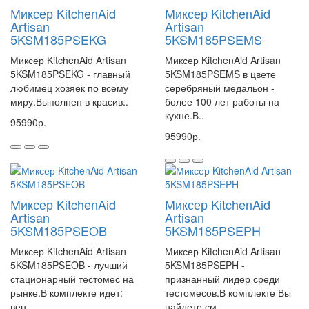
Миксер KitchenAid
Миксер KitchenAid
Artisan
Artisan
5KSM185PSEKG
5KSM185PSEMS
Миксер KitchenAid Artisan
Миксер KitchenAid Artisan
5KSM185PSEKG - главный
5KSM185PSEMS в цвете
любимец хозяек по всему
серебряный медальон -
миру.Выполнен в красив..
более 100 лет работы на
кухне.В..
95990р.
95990р.
Миксер KitchenAid
Миксер KitchenAid
Artisan
Artisan
5KSM185PSEOB
5KSM185PSEPH
Миксер KitchenAid Artisan
Миксер KitchenAid Artisan
5KSM185PSEOB - лучший
5KSM185PSEPH -
стационарный тестомес на
признанный лидер среди
рынке.В комплекте идет:
тестомесов.В комплекте Вы
вен..
найдете см..