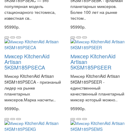
5KSM185PSEAC — это
5KSM185PSEBK - флагман
популярная модель
планетарных миксеров.
стационарного тестомеса,
Более 100 лет на рынке
известная св..
тестом..
95990р.
95990р.
Миксер KitchenAid
Миксер KitchenAid
Artisan
Artisan
5KSM185PSECA
5KSM185PSEER
Миксер KitchenAid Artisan
Миксер KitchenAid Artisan
5KSM185PSECA - признаный
5KSM185PSEER -
лидер на рынке
единственнный
планетарных
качественный планетарный
миксеров.Марка насчиты..
миксер который можно..
95990р.
95990р.