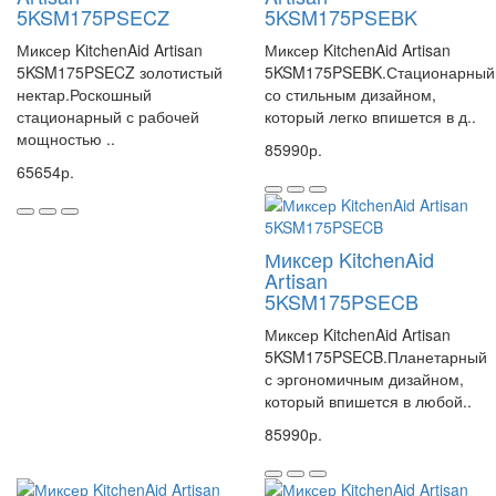
5KSM175PSECZ
5KSM175PSEBK
Миксер KitchenAid Artisan
Миксер KitchenAid Artisan
5KSM175PSECZ золотистый
5KSM175PSEBK.Стационарный
нектар.Роскошный
со стильным дизайном,
стационарный с рабочей
который легко впишется в д..
мощностью ..
85990р.
65654р.
Миксер KitchenAid
Artisan
5KSM175PSECB
Миксер KitchenAid Artisan
5KSM175PSECB.Планетарный
с эргономичным дизайном,
который впишется в любой..
85990р.