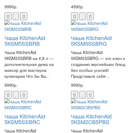
9990р.
4990р.
Чаша KitchenAid
Чаша KitchenAid
5KSM5SSBRB
5KSM5SSBRG
Чаша KitchenAid
Чаша KitchenAid
5KSM5SSBRB на 4,8 л —
5KSM5SSBRG — это ключ к
дополнительная дежа на
созданию вкуснейших блюд
миксер для мастеров
без особых усилий!
кулинарии.Что бы Вы..
Представьте себя ..
9990р.
9990р.
Чаша KitchenAid
Чаша KitchenAid
5KSM5SSBRC
5KSM2CB5PBS
Чаша KitchenAid
Чаша KitchenAid