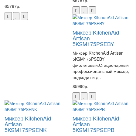
65767р.
65767р.
Миксер KitchenAid
Artisan
5KSM175PSEBY
Миксер KitchenAid Artisan
5KSM175PSEBY
фиолетовый.Стационарный
профессиональный миксер,
подходит и д..
85990р.
Миксер KitchenAid
Миксер KitchenAid
Artisan
Artisan
5KSM175PSENK
5KSM175PSEPB