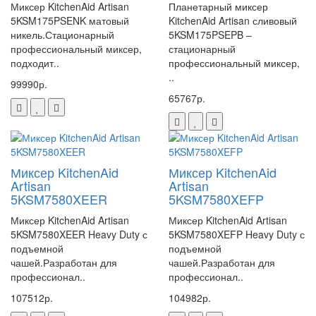
Миксер KitchenAid Artisan
Планетарный миксер
5KSM175PSENK матовый
KitchenAid Artisan сливовый
никель.Стационарный
5KSM175PSEPB –
профессиональный миксер,
стационарный
подходит..
профессиональный миксер,
..
99990р.
65767р.
Миксер KitchenAid
Миксер KitchenAid
Artisan
Artisan
5KSM7580XEER
5KSM7580XEFP
Миксер KitchenAid Artisan
Миксер KitchenAid Artisan
5KSM7580XEER Heavy Duty с
5KSM7580XEFP Heavy Duty с
подъемной
подъемной
чашей.Разработан для
чашей.Разработан для
профессионал..
профессионал..
107512р.
104982р.