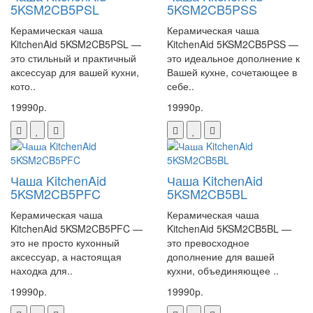
5KSM2CB5PSL
5KSM2CB5PSS
Керамическая чаша
Керамическая чаша
KitchenAid 5KSM2CB5PSL —
KitchenAid 5KSM2CB5PSS —
это стильный и практичный
это идеальное дополнение к
аксессуар для вашей кухни,
Вашей кухне, сочетающее в
кото..
себе..
19990р.
19990р.
Чаша KitchenAid
Чаша KitchenAid
5KSM2CB5PFC
5KSM2CB5BL
Керамическая чаша
Керамическая чаша
KitchenAid 5KSM2CB5PFC —
KitchenAid 5KSM2CB5BL —
это не просто кухонный
это превосходное
аксессуар, а настоящая
дополнение для вашей
находка для..
кухни, объединяющее ..
19990р.
19990р.