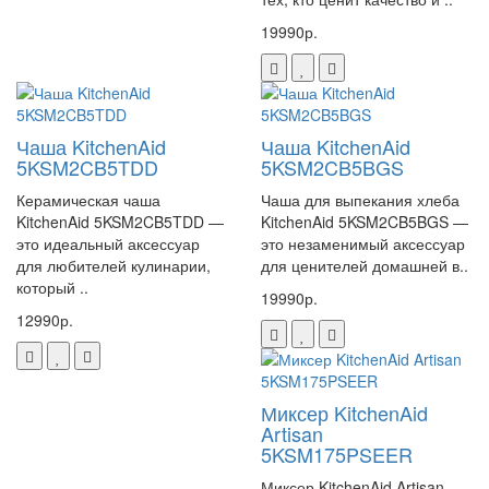
19990р.
Чаша KitchenAid
Чаша KitchenAid
5KSM2CB5TDD
5KSM2CB5BGS
Керамическая чаша
Чаша для выпекания хлеба
KitchenAid 5KSM2CB5TDD —
KitchenAid 5KSM2CB5BGS —
это идеальный аксессуар
это незаменимый аксессуар
для любителей кулинарии,
для ценителей домашней в..
который ..
19990р.
12990р.
Миксер KitchenAid
Artisan
5KSM175PSEER
Миксер KitchenAid Artisan