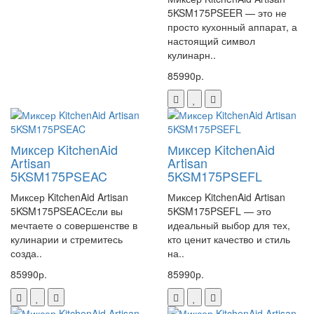
5KSM175PSEER — это не
просто кухонный аппарат, а
настоящий символ
кулинарн..
85990р.
Миксер KitchenAid
Миксер KitchenAid
Artisan
Artisan
5KSM175PSEAC
5KSM175PSEFL
Миксер KitchenAid Artisan
Миксер KitchenAid Artisan
5KSM175PSEACЕсли вы
5KSM175PSEFL — это
мечтаете о совершенстве в
идеальный выбор для тех,
кулинарии и стремитесь
кто ценит качество и стиль
созда..
на..
85990р.
85990р.