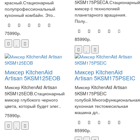
5KSM175PSECA.Стационарный
красный.Стационарный
миксер c технологией
полупрофессиональный
планетарного вращения.
кухонный комбайн. Это..
Полу..
75990р.
85990р.
Миксер KitchenAid
Миксер KitchenAid
Artisan 5KSM125EOB
Artisan 5KSM175PSEIC
Миксер KitchenAid Artisan
Миксер KitchenAid Artisan
5KSM125EOB.Стационарный
5KSM175PSEIC
миксер глубокого черного
голубой.Многофункциональная
цвета, который будет элег..
кухонная тестомесильная
машина дл..
75990р.
85990р.