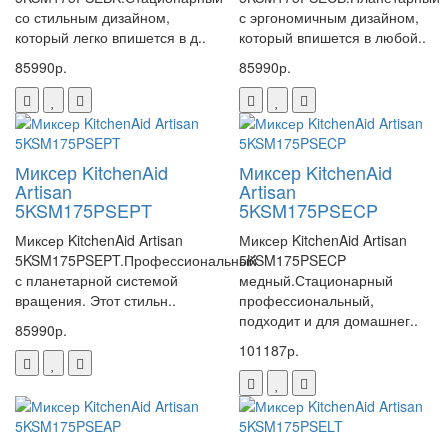
со стильным дизайном,
с эргономичным дизайном,
который легко впишется в д..
который впишется в любой..
85990р.
85990р.
Миксер KitchenAid
Миксер KitchenAid
Artisan
Artisan
5KSM175PSEPT
5KSM175PSECP
Миксер KitchenAid Artisan
Миксер KitchenAid Artisan
5KSM175PSEPT.Профессиональный
5KSM175PSECP
с планетарной системой
медный.Стационарный
вращения. Этот стильн..
профессиональный,
подходит и для домашнег..
85990р.
101187р.