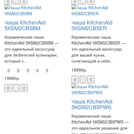
Чаша KitchenAid
Чаша KitchenAid
5KSM2CB5BM
5KSM2CB5ER
Керамическая чаша
Керамическая чаша
KitchenAid 5KSM2CB5BM —
KitchenAid 5KSM2CB5ER —
это идеальный аксессуар
это идеальный аксессуар
для любителей кулинарии,
для вашей кухни,
который с..
сочетающий в себе..
19990р.
19990р.
Чаша KitchenAid
5KSM2CB5PWS
Керамическая чаша
KitchenAid 5KSM2CB5PWS —
это идеальное решение для
тех, кто ценит качество и ..