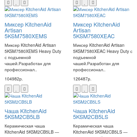
Миксер KitchenAid
Миксер KitchenAid
Artisan
Artisan
5KSM7580XEMS
5KSM7580XEAC
Миксер KitchenAid Artisan
Миксер KitchenAid Artisan
5KSM7580XEMS Heavy Duty
5KSM7580XEAC Heavy Duty с
с подъемной
подъемной
чашей.Разработан для
чашей.Разработан для
профессионал..
профессионал..
104982р.
126487р.
Чаша KitchenAid
Чаша KitchenAid
5KSM2CB5LB
5KSM2CB5LS
Керамическая чаша
Керамическая чаша
KitchenAid 5KSM2CB5LB —
KitchenAid 5KSM2CB5LS —