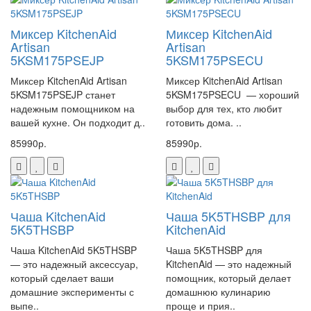
Миксер KitchenAid
Миксер KitchenAid
Artisan
Artisan
5KSM175PSEJP
5KSM175PSECU
Миксер KitchenAid Artisan
Миксер KitchenAid Artisan
5KSM175PSEJP станет
5KSM175PSECU — хороший
надежным помощником на
выбор для тех, кто любит
вашей кухне. Он подходит д..
готовить дома. ..
85990р.
85990р.
Чаша KitchenAid
Чаша 5K5THSBP для
5K5THSBP
KitchenAid
Чаша KitchenAid 5K5THSBP
Чаша 5K5THSBP для
— это надежный аксессуар,
KitchenAid — это надежный
который сделает ваши
помощник, который делает
домашние эксперименты с
домашнюю кулинарию
выпе..
проще и прия..