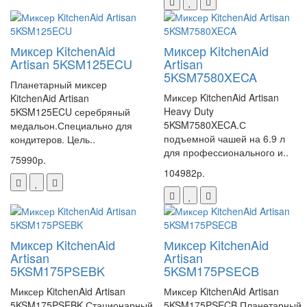
Миксер KitchenAid
Миксер KitchenAid
Artisan 5KSM125ECU
Artisan
5KSM7580XECA
Планетарный миксер
Миксер KitchenAid Artisan
KitchenAid Artisan
Heavy Duty
5KSM125ECU серебряный
5KSM7580XECA.С
медальон.Специально для
подъемной чашей на 6.9 л
кондитеров. Цель..
для профессионального и..
75990р.
104982р.
Миксер KitchenAid
Миксер KitchenAid
Artisan
Artisan
5KSM175PSEBK
5KSM175PSECB
Миксер KitchenAid Artisan
Миксер KitchenAid Artisan
5KSM175PSEBK.Стационарный
5KSM175PSECB.Планетарный