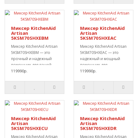
Миксер KitchenAid
Миксер KitchenAid
Artisan
Artisan
5KSM70SHXEBM
5KSM70SHXEAC
Миксер KitchenAid Artisan
Миксер KitchenAid Artisan
5KSM70SHXEBM — это
5KSM70SHXEAC — это
прочный и надежный
надежный и мощный
помощник для вашей
помощник для
кухни.Он поможет ..
119990р.
домашней кухни.Идеа..
119990р.
Миксер KitchenAid
Миксер KitchenAid
Artisan
Artisan
5KSM70SHXECU
5KSM70SHXEDR
Миксер KitchenAid Artisan
Миксер KitchenAid Artisan