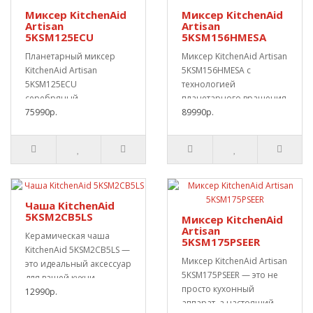
Миксер KitchenAid
Миксер KitchenAid
Artisan
Artisan
5KSM125ECU
5KSM156HMESA
Планетарный миксер
Миксер KitchenAid Artisan
KitchenAid Artisan
5KSM156HMESA с
5KSM125ECU
технологией
серебряный
планетарного вращения
медальон.Специально
75990р.
в интересном зеленом
89990р.
для кондитеров. Цель..
цвет..
Чаша KitchenAid
5KSM2CB5LS
Миксер KitchenAid
Artisan
Керамическая чаша
5KSM175PSEER
KitchenAid 5KSM2CB5LS —
Миксер KitchenAid Artisan
это идеальный аксессуар
5KSM175PSEER — это не
для вашей кухни,
просто кухонный
который соче..
12990р.
аппарат, а настоящий