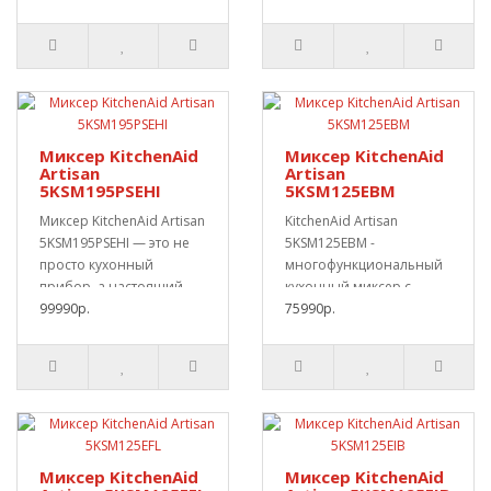
Миксер KitchenAid
Миксер KitchenAid
Artisan
Artisan
5KSM195PSEHI
5KSM125EBM
Миксер KitchenAid Artisan
KitchenAid Artisan
5KSM195PSEHI — это не
5KSM125EBM -
просто кухонный
многофункциональный
прибор, а настоящий
кухонный миксер с
кулинарный компа..
99990р.
объемной чашей.Этот
75990р.
кухонный ..
Миксер KitchenAid
Миксер KitchenAid