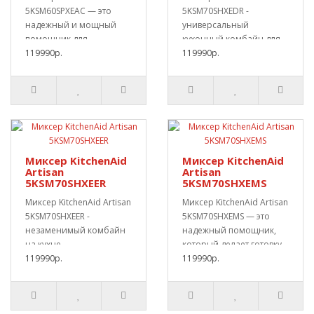
5KSM60SPXEAC — это
5KSM70SHXEDR -
надежный и мощный
универсальный
помощник для
кухонный комбайн для
домашней
119990р.
специалиста любого
119990р.
кухни.Идеальный..
уровн..
Миксер KitchenAid
Миксер KitchenAid
Artisan
Artisan
5KSM70SHXEER
5KSM70SHXEMS
Миксер KitchenAid Artisan
Миксер KitchenAid Artisan
5KSM70SHXEER -
5KSM70SHXEMS — это
незаменимый комбайн
надежный помощник,
на кухне
который делает готовку
кондитера.Мощный
119990р.
проще и прият..
119990р.
аппарат 375 В..