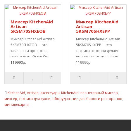
Миксер KitchenAid
Миксер KitchenAid
Artisan
Artisan
5KSM70SHXEOB
5KSM70SHXEPP
Миксер KitchenAid Artisan
Миксер KitchenAid Artisan
5KSM70SHXEOB — это
5KSM70SHXEPP — это
качество и простота в
техника, которая делает
одном устройстве.Он
процесс приготовления
поможет вам л..
119990р.
простым и..
119990р.
KitchenAid
,
Artisan
,
аксессуары KitchenAid
,
планетарный миксер
,
миксер
,
техника для кухни
,
оборудование для баров и ресторанов
,
минипекарня