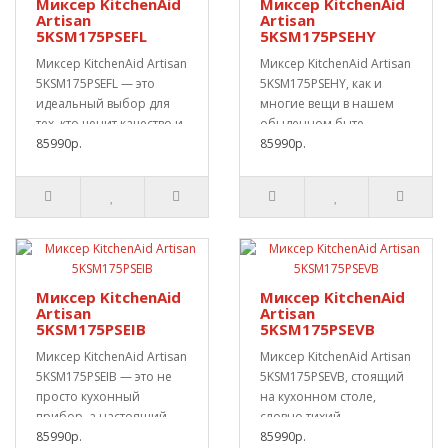
Миксер KitchenAid
Миксер KitchenAid
Artisan
Artisan
5KSM175PSEFL
5KSM175PSEHY
Миксер KitchenAid Artisan
Миксер KitchenAid Artisan
5KSM175PSEFL — это
5KSM175PSEHY, как и
идеальный выбор для
многие вещи в нашем
тех, кто ценит качество и
обыденном быте,
стиль на..
85990р.
способен вызывать ..
85990р.
Миксер KitchenAid
Миксер KitchenAid
Artisan
Artisan
5KSM175PSEIB
5KSM175PSEVB
Миксер KitchenAid Artisan
Миксер KitchenAid Artisan
5KSM175PSEIB — это не
5KSM175PSEVB, стоящий
просто кухонный
на кухонном столе,
прибор, а настоящий
словно тихий
символ кулинарно..
85990р.
наблюдатель, готовый..
85990р.