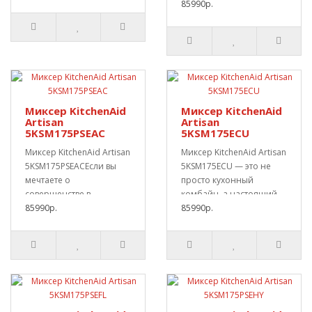
символ кулинарн..
85990р.
Миксер KitchenAid
Миксер KitchenAid
Artisan
Artisan
5KSM175PSEAC
5KSM175ECU
Миксер KitchenAid Artisan
Миксер KitchenAid Artisan
5KSM175PSEACЕсли вы
5KSM175ECU — это не
мечтаете о
просто кухонный
совершенстве в
комбайн, а настоящий
кулинарии и стремитесь
85990р.
помощник для каж..
85990р.
созда..