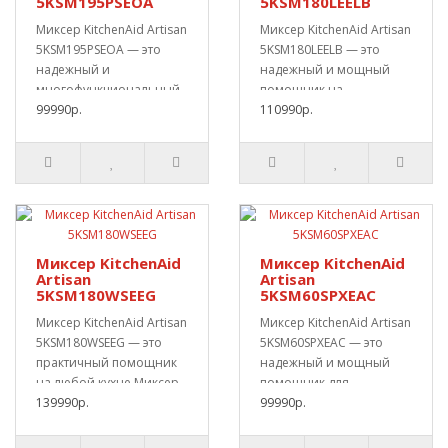
5KSM195PSEOA
5KSM180LEELB
Миксер KitchenAid Artisan
Миксер KitchenAid Artisan
5KSM195PSEOA — это
5KSM180LEELB — это
надежный и
надежный и мощный
многофункциональный
помощник на
помощник для вашей
99990р.
кухне.Миксер отлично
110990р.
кухни..
спра..
Миксер KitchenAid
Миксер KitchenAid
Artisan
Artisan
5KSM180WSEEG
5KSM60SPXEAC
Миксер KitchenAid Artisan
Миксер KitchenAid Artisan
5KSM180WSEEG — это
5KSM60SPXEAC — это
практичный помощник
надежный и мощный
на любой кухне.Миксер
помощник для
отлично справ..
139990р.
домашней
99990р.
кухни.Идеальный..