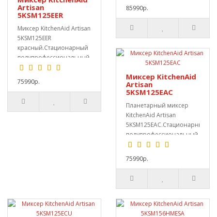
Artisan
85990р.
5KSM125EER
Миксер KitchenAid Artisan
5KSM125EER
красный.Стационарный
полупрофессиональный
кухонный комбайн. Это..
Миксер KitchenAid
75990р.
Artisan
5KSM125EAC
Планетарный миксер
KitchenAid Artisan
5KSM125EAC.Cтационарный
полупрофессиональный
для дома и кондит..
75990р.