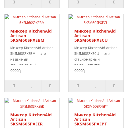
Миксер KitchenAid
Миксер KitchenAid
Artisan
Artisan
5KSM60SPXEBM
5KSM60SPXECU
Миксер KitchenAid Artisan
Миксер KitchenAid Artisan
5KSM60SPXEBM — это
5KSM60SPXECU — это
надежный
стационарный
стационарный
помощник для
помощник для
99990р.
домашней кухни.Он
99990р.
домашней кухни.Он по..
подходит дл..
Миксер KitchenAid
Миксер KitchenAid
Artisan
Artisan
5KSM60SPXEER
5KSM60SPXEPT