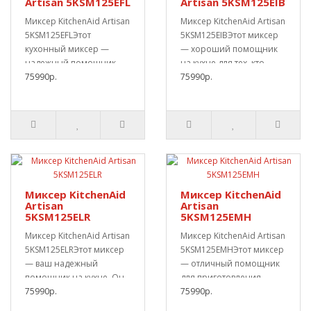
Artisan 5KSM125EFL
Artisan 5KSM125EIB
Миксер KitchenAid Artisan
Миксер KitchenAid Artisan
5KSM125EFLЭтот
5KSM125EIBЭтот миксер
кухонный миксер —
— хороший помощник
надежный помощник
на кухне для тех, кто
для приготовления
75990р.
любит готов..
75990р.
разно..
Миксер KitchenAid
Миксер KitchenAid
Artisan
Artisan
5KSM125ELR
5KSM125EMH
Миксер KitchenAid Artisan
Миксер KitchenAid Artisan
5KSM125ELRЭтот миксер
5KSM125EMHЭтот миксер
— ваш надежный
— отличный помощник
помощник на кухне. Он
для приготовления
подходит для пр..
75990р.
разнообразных ..
75990р.