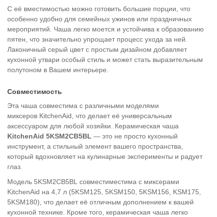
С её вместимостью можно готовить большие порции, что
особенно удобно для семейных ужинов или праздничных
мероприятий. Чаша легко моется и устойчива к образованию
пятен, что значительно упрощает процесс ухода за ней.
Лаконичный серый цвет с простым дизайном добавляет
кухонной утвари особый стиль и может стать выразительным
полутоном в Вашем интерьере.
Совместимость
Эта чаша совместима с различными моделями
миксеров
KitchenAid, что делает её универсальным
аксессуаром для любой
хозяйки. Керамическая чаша
KitchenAid 5KSM2CB5BL
— это не
просто кухонный
инструмент, а стильный элемент вашего
пространства,
который вдохновляет на кулинарные эксперименты
и радует
глаз.
Модель 5KSM2CB5BL совместиместима с миксерами
KitchenAid на 4,7 л (5KSM125, 5KSM150, 5KSM156, KSM175,
5KSM180), что делает её отличным дополнением к вашей
кухонной технике. Кроме того, керамическая чаша легко