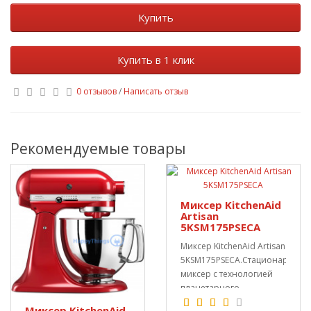
Купить
Купить в 1 клик
0 отзывов
/
Написать отзыв
Рекомендуемые товары
Миксер KitchenAid
Artisan
5KSM175PSECA
Миксер KitchenAid Artisan
5KSM175PSECA.Стационарный
миксер c технологией
планетарного
вращения. Полу..
Миксер KitchenAid