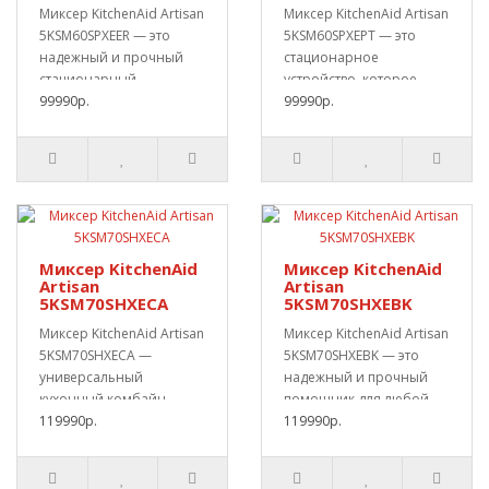
Миксер KitchenAid Artisan
Миксер KitchenAid Artisan
5KSM60SPXEER — это
5KSM60SPXEPT — это
надежный и прочный
стационарное
стационарный
устройство, которое
помощник для кухни.Он
99990р.
сделает процесс пригот..
99990р.
п..
Миксер KitchenAid
Миксер KitchenAid
Artisan
Artisan
5KSM70SHXECA
5KSM70SHXEBK
Миксер KitchenAid Artisan
Миксер KitchenAid Artisan
5KSM70SHXECA —
5KSM70SHXEBK — это
универсальный
надежный и прочный
кухонный комбайн
помощник для любой
готовый справится с
119990р.
кухни.Он отлично ..
119990р.
любой ра..