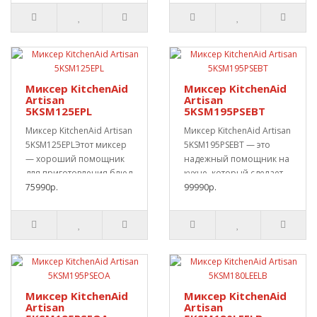
Миксер KitchenAid
Миксер KitchenAid
Artisan
Artisan
5KSM125EPL
5KSM195PSEBT
Миксер KitchenAid Artisan
Миксер KitchenAid Artisan
5KSM125EPLЭтот миксер
5KSM195PSEBT — это
— хороший помощник
надежный помощник на
для приготовления блюд
кухне, который сделает
и выпечки...
75990р.
приготовлен..
99990р.
Миксер KitchenAid
Миксер KitchenAid
Artisan
Artisan