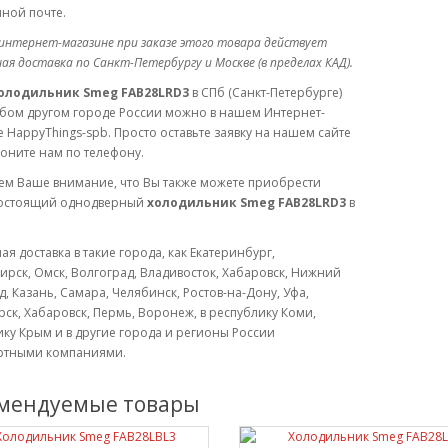
ной почте.
интернет-магазине при заказе этого товара действует
ая доставка по Санкт-Петербургу и Москве (в пределах КАД).
олодильник Smeg FAB28LRD3
в СПб (Санкт-Петербурге)
юбом другом городе России можно в нашем Интернет-
 HappyThings-spb. Просто оставьте заявку на нашем сайте
оните нам по телефону.
м Ваше внимание, что Вы также можете приобрести
остоящий однодверный
холодильник Smeg FAB28LRD3
в
ая доставка в такие города, как Екатеринбург,
рск, Омск, Волгоград, Владивосток, Хабаровск, Нижний
, Казань, Самара, Челябинск, Ростов-на-Дону, Уфа,
ск, Хабаровск, Пермь, Воронеж, в республику Коми,
ку Крым и в другие города и регионы России
ртными компаниями.
мендуемые товары