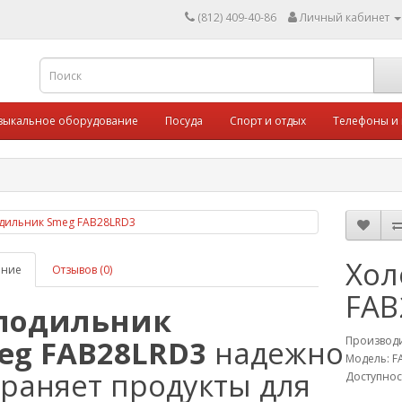
(812) 409-40-86
Личный кабинет
зыкальное оборудование
Посуда
Спорт и отдых
Телефоны и
Хол
ание
Отзывов (0)
FAB
лодильник
eg FAB28LRD3
надежно
Производ
Модель: F
храняет продукты для
Доступнос