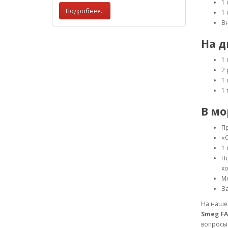
1 
Подробнее..
1
В
На д
1 
2
1 
1
В мо
П
«
1 
П
хо
Мо
За
На нашем
Smeg FA
вопросы