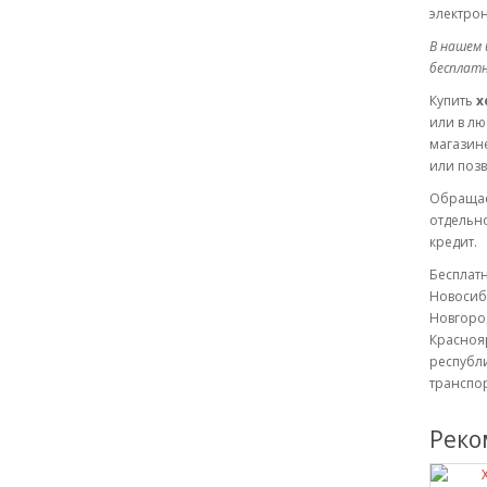
электрон
В нашем 
бесплатн
Купить
х
или в л
магазине
или позв
Обращае
отдельн
кредит.
Бесплатн
Новосиби
Новгород
Краснояр
республи
транспо
Реко