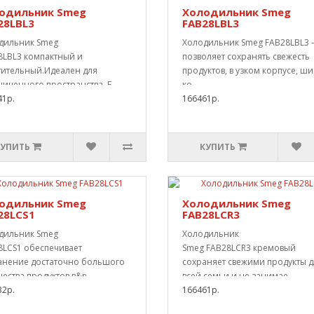
одильник Smeg
Холодильник Smeg
28LBL3
FAB28LBL3
дильник Smeg
Холодильник Smeg FAB28LBL3 
8LBL3 компактный и
позволяет сохранять свежесть
тительный.Идеален для
продуктов, в узком корпусе, ш
иченного пространства. Е..
ко..
41р.
166461р.
КУПИТЬ
КУПИТЬ
одильник Smeg
Холодильник Smeg
28LCS1
FAB28LCR3
дильник Smeg
Холодильник
8LCS1 обеспечивает
Smeg FAB28LCR3 кремовый
анение достаточно большого
сохраняет свежими продукты д
ества продуктов в&n..
всей семьи и не занимае..
32р.
166461р.