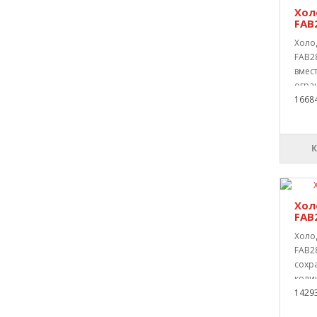
Хол
FAB
Холо
FAB2
вмес
огран
1668
Хол
FAB
Холо
FAB2
сохр
колич
1429