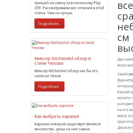
вс
пришел на смену классическому Play
OFF. Рассматриваем все отличия в этой
ср
статье. Чем он лучше.
не
Подробнее..
см
выс
Миксер KitchenAid обзор в
Две каме
стиле Чехова
морозиль
Миксер KitchenAid обзор как бы его
Узкий
хо
написал Чехов
фурниту
интерьер
Подробнее..
Вашей к
можете п
холодиль
на его в
Как выбрать караоке
верху хо
пригото
Караоке-плееров существует великое
Держате
множество, цены на них самые