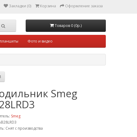
Закладки (0)
Корзина
Оформление заказа
Товаров 0 (0р.)
 планшеты
Фото и видео
одильник Smeg
28LRD3
итель:
Smeg
AB28LRD3
ть: Снят с производства