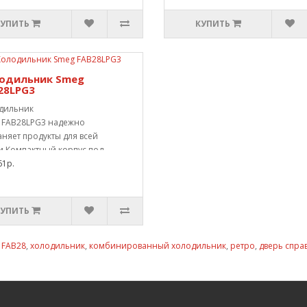
КУПИТЬ
КУПИТЬ
одильник Smeg
28LPG3
дильник
 FAB28LPG3 надежно
няет продукты для всей
и.Компактный корпус под..
61р.
КУПИТЬ
,
FAB28
,
холодильник
,
комбинированный холодильник
,
ретро
,
дверь спра