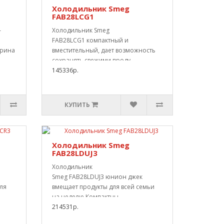
Холодильник Smeg
FAB28LCG1
–
Холодильник Smeg
FAB28LCG1 компактный и
ирина
вместительный, дает возможность
сохранять свежими проду..
145336р.
КУПИТЬ
Холодильник Smeg
FAB28LDUJ3
Холодильник
Smeg FAB28LDUJ3 юнион джек
ля
вмещает продукты для всей семьи
на неделю.Компактны..
214531р.