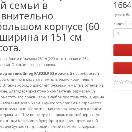
ей семьи в
1664
авнительно
Цена в бо
большом корпусе (60
Количеств
 ширина и 151 см
ота.
ры общим объемом 281 л (223 л - основная и 26 л -
ная). Открытие справа налево.
лодильник Smeg FAB28LRD3 красный
с серебристой
рой отлично впишется в темный, темно-коричневый
. А также хорошо дополнит бежевый и желтые оттенки на
ухне. Благодаря достаточно компактным размерам Вы
оместить его практически в любое пространство. Ширина
ника Смег всего 60 см. Однако это совсем не отражается
местительности. Морозильная камера находится в самом
лодильника. Три полки для кастрюль и контейнеров с уже
вленными блюдами и бутербродных принадлежностей.
ль для бутылок над первой полкой поможет содержать