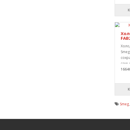
Хол
FAB
Холо
Smeg
сохра
семь
1664
Smeg