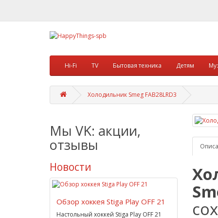
Hi-Fi
TV
Бытовая техника
Детям
Му
Холодильник Smeg FAB28LRD3
Мы VK: акции,
отзывы
Опис
Новости
Хо
Sm
Обзор хоккея Stiga Play OFF 21
со
Настольный хоккей Stiga Play OFF 21