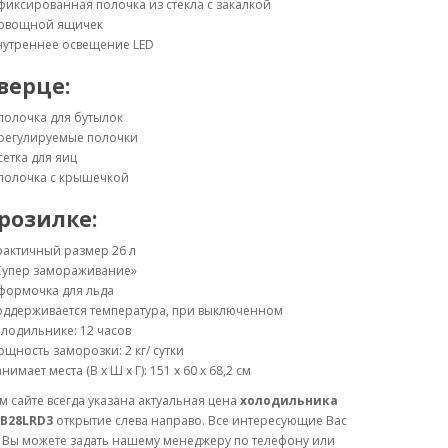
фиксированная полочка из стекла с закалкой
 овощной ящичек
нутреннее освещение LED
верце:
полочка для бутылок
 регулируемые полочки
сетка для яиц
 полочка с крышечкой
розилке:
рактичный размер 26 л
Супер замораживание»
формочка для льда
оддерживается температура, при выключенном
лодильнике: 12 часов
щность заморозки: 2 кг/ сутки
нимает места (В х Ш х Г): 151 х 60 х 68,2 см
 сайте всегда указана актуальная цена
холодильника
B28LRD3
открытие слева направо. Все интересующие Вас
 Вы можете задать нашему менеджеру по телефону или