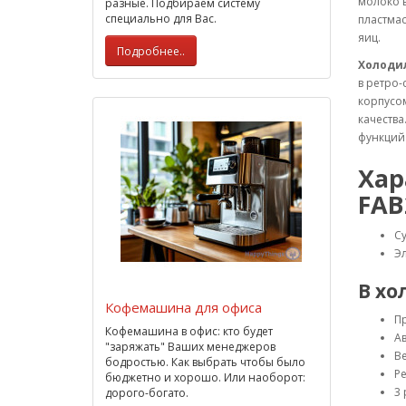
молоко в
разные. Подбираем систему
специально для Вас.
пластмас
яиц.
Подробнее..
Холоди
в ретро-
корпусом
качества
функций
Хар
FAB
С
Э
В хо
Кофемашина для офиса
П
Кофемашина в офис: кто будет
А
"заряжать" Ваших менеджеров
В
бодростью. Как выбрать чтобы было
Ре
бюджетно и хорошо. Или наоборот:
3 
дорого-богато.