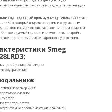
 оптимальной прохладе. На дверце есть два
совых кармана для соков и лимонадов, а также сетка для
льник однодверный премиум Smeg FAB28LRD3
сделан
стиле 50-х, который выделяется ярким и округленным
. При этом изнутри он отвечает современным эталонам
. Контролируемый криостат и возможность настройки
 выполняется с помощью электронного управления.
актеристики Smeg
28LRD3:
уммарный размер 281 литров
лектроуправление
лодильнике:
рактичный размер 223 л
вторазмораживание
ентилятор
гулятор термостата
регулируемые полочка из стекла с закалкой